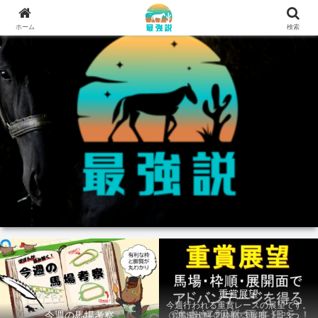
ホーム
検索
重賞展望
今週行われる重賞レースの展望です。
今週の馬場考察
①馬場状態 ②枠順 ③展開 上記3つの