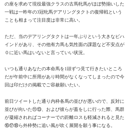
の座を求めて現役最強クラスの古馬牝馬がほぼ勢揃いした
一戦は一昨年の3冠牝馬デアリングタクトの復帰戦という
ことも相まって注目度は非常に高い。
ただ、当のデアリングタクトは一年ぶりという大きなビハ
インドがあり、その他有力馬も気性面の課題など不安点が
０に近い馬はいないと言っていい状況。
いつも通りあなたの本命馬を1頭ずつ見て行きたいところ
だが午前中に所用があり時間がなくなってしまったので今
回は印だけの掲載でご容赦願いたい。
前日ツイートした通り内枠各馬の並びが悪いので、反対に
並びが向いた⑪⑬、および彼らが蓋をしに行った際、馬群
が凝縮されればコーナーでの距離ロスも軽減されると見た
⑯⑰⑱ら外枠勢に追い風が吹く展開を願う事になる。