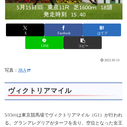
X
Facebook
はてブ
LINE
コピー
2022.05.15
写真：
JRA
ヴィクトリアマイル
5/15㈰は東京競馬場でヴィクトリアマイル（G1）が行われ
る。グランアレグリアがターフを去り、空位となった女王