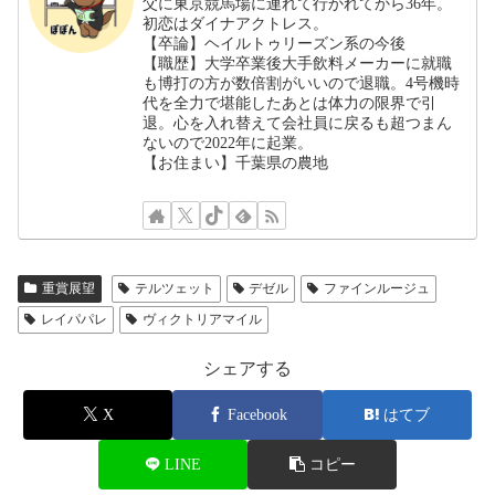
父に東京競馬場に連れて行かれてから36年。
初恋はダイナアクトレス。
【卒論】ヘイルトゥリーズン系の今後
【職歴】大学卒業後大手飲料メーカーに就職
も博打の方が数倍割がいいので退職。4号機時
代を全力で堪能したあとは体力の限界で引
退。心を入れ替えて会社員に戻るも超つまん
ないので2022年に起業。
【お住まい】千葉県の農地
重賞展望
テルツェット
デゼル
ファインルージュ
レイパパレ
ヴィクトリアマイル
シェアする
X
Facebook
はてブ
LINE
コピー