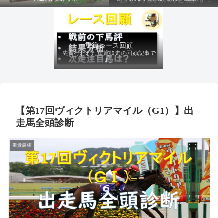
ファクターから有利にレースを運べる
馬を導き、追い切りの動きを加味して
最終評価を下します。
重賞レース回顧
先週行われた重賞競走の回顧記事で
す。
【第17回ヴィクトリアマイル（G1）】出
走馬全頭診断
重賞展望