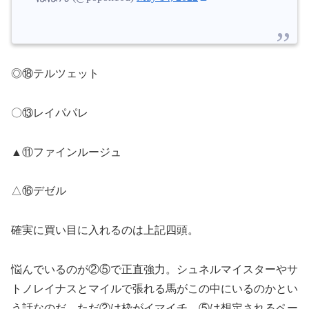
◎⑱テルツェット
〇⑬レイパパレ
▲⑪ファインルージュ
△⑯デゼル
確実に買い目に入れるのは上記四頭。
悩んでいるのが②⑤で正直強力。シュネルマイスターやサ
トノレイナスとマイルで張れる馬がこの中にいるのかとい
う話なのだ。ただ②は枠がイマイチ、⑤は想定されるペー