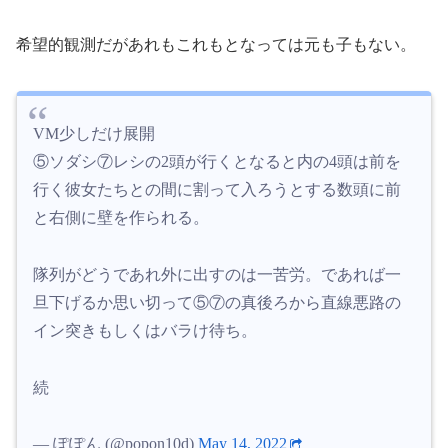
希望的観測だがあれもこれもとなっては元も子もない。
VM少しだけ展開
⑤ソダシ⑦レシの2頭が行くとなると内の4頭は前を
行く彼女たちとの間に割って入ろうとする数頭に前
と右側に壁を作られる。
隊列がどうであれ外に出すのは一苦労。であれば一
旦下げるか思い切って⑤⑦の真後ろから直線悪路の
イン突きもしくはバラけ待ち。
続
— ぽぽん (@popon10d)
May 14, 2022