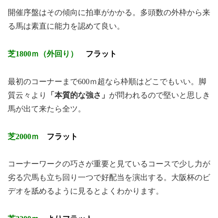
開催序盤はその傾向に拍車がかかる。多頭数の外枠から来
る馬は素直に能力を認めて良い。
芝1800ｍ（外回り）
フラット
最初のコーナーまで600ｍ超なら枠順はどこでもいい。脚
質云々より
「本質的な強さ」
が問われるので堅いと思しき
馬が出て来たら全ツ。
芝2000ｍ
フラット
コーナーワークの巧さが重要と見ているコースで少し力が
劣る穴馬も立ち回り一つで好配当を演出する。大阪杯のビ
デオを舐めるように見るとよくわかります。