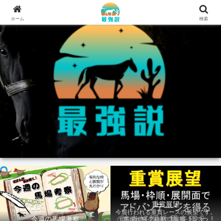
ホーム
検索
重賞展望
今週行われる重賞レースの展望です。
今週の馬場考察
①馬場状態 ②枠順 ③展開 上記3つの