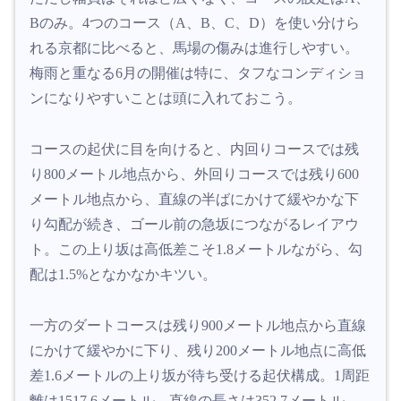
Bのみ。4つのコース（A、B、C、D）を使い分けら
れる京都に比べると、馬場の傷みは進行しやすい。
梅雨と重なる6月の開催は特に、タフなコンディショ
ンになりやすいことは頭に入れておこう。
コースの起伏に目を向けると、内回りコースでは残
り800メートル地点から、外回りコースでは残り600
メートル地点から、直線の半ばにかけて緩やかな下
り勾配が続き、ゴール前の急坂につながるレイアウ
ト。この上り坂は高低差こそ1.8メートルながら、勾
配は1.5%となかなかキツい。
一方のダートコースは残り900メートル地点から直線
にかけて緩やかに下り、残り200メートル地点に高低
差1.6メートルの上り坂が待ち受ける起伏構成。1周距
離は1517.6メートル、直線の長さは352.7メートル