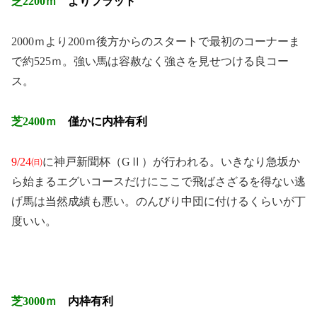
芝2200ｍ
よりフラット
2000ｍより200ｍ後方からのスタートで最初のコーナーま
で約525ｍ。強い馬は容赦なく強さを見せつける良コー
ス。
芝2400ｍ
僅かに内枠有利
9/24㈰
に神戸新聞杯（GⅡ）が行われる。いきなり急坂か
ら始まるエグいコースだけにここで飛ばさざるを得ない逃
げ馬は当然成績も悪い。のんびり中団に付けるくらいが丁
度いい。
芝3000ｍ
内枠有利