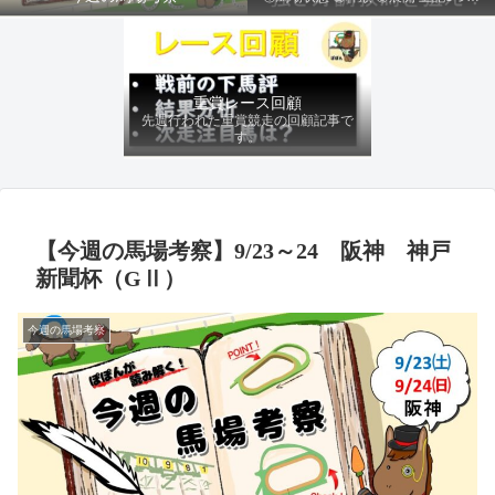
ファクターから有利にレースを運べる
馬を導き、追い切りの動きを加味して
最終評価を下します。
重賞レース回顧
先週行われた重賞競走の回顧記事で
す。
【今週の馬場考察】9/23～24 阪神 神戸
新聞杯（GⅡ）
今週の馬場考察