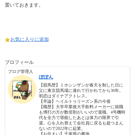
置いておきます。
お気に入りに追加
プロフィール
ブログ管理人
ぽぽん
【競馬歴】ミホシンザンが春天を制した日に
父に東京競馬場に連れて行かれてから36年。
初恋はダイナアクトレス。
【卒論】ヘイルトゥリーズン系の今後
【職歴】大学卒業後大手飲料メーカーに就職
も博打の方が数倍割がいいので退職。4号機時
代を全力で堪能したあとは体力の限界で引
退。心を入れ替えて会社員に戻るも超つまん
ないので2022年に起業。
【お住まい】千葉県の農地