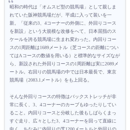
昭和の時代は「オムスビ型の競馬場」として親しま
れていた阪神競馬場だが、平成に入って装いを一
新。「従来の3、4コーナーの外側に、外回りコース
を新設」という大規模な改修をへて、日本屈指のス
ケールを誇る競馬場に生まれ変わった。内回りコー
スの1周距離は1689メートル（芝コースの距離につい
てはAコースの数値を用いる）と標準的なサイズなが
ら、新設された外回りコースの1周距離は実に2089メ
ートル。右回りの競馬場の中では日本最長で、東京
競馬場（2083.1メートル）をも上回る。
そんな外回りコースの特徴はバックストレッチが非
常に長く、3、4コーナーのカーブもゆったりしてい
ること。内回りコースと分岐した後もしばらくまっ
すぐ走り、広々とした3、4コーナーを回って直線に
向く。ちなみに内回りの芝1200メートルと外回りの