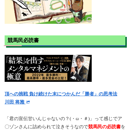
競馬民必読書
頂への挑戦 負け続けた末につかんだ「勝者」の思考法
川田 将雅
「君の宣伝甘いんじゃないの？(・ω・＃)」って感じでア
〇ゾンさんに詰められて泣きそうなので
競馬民の必読書
を