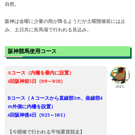
自然。
阪神は金曜に少量の雨が降るようだが土曜開催前には止
み、土日共に良馬場で行われる見込み。
阪神競馬使用コース
Aコース（内柵を最内に設置）
4回阪神前5日（9/9～9/18
）
ぽぽん
Bコース（Ａコースから直線部3ｍ、曲線部4
ｍ外側に内柵を設置）
4回阪神後4日（9/23～10/1
）
【今開催で行われる平地重賞競走】