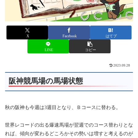
X
Facebook
はてブ
LINE
コピー
2023.09.28
阪神競馬場の馬場状態
秋の阪神も今週は3週目となり、Ｂコースに替わる。
世界レコードの出る爆速馬場が翌週でのコース替わりとな
れば、傾向が変わるどころかその勢いは増すと考えるのが