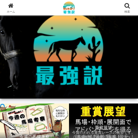
ホーム
検索
重賞展望
今週行われる重賞レースの展望です。
今週の馬場考察
①馬場状態 ②枠順 ③展開 上記3つの