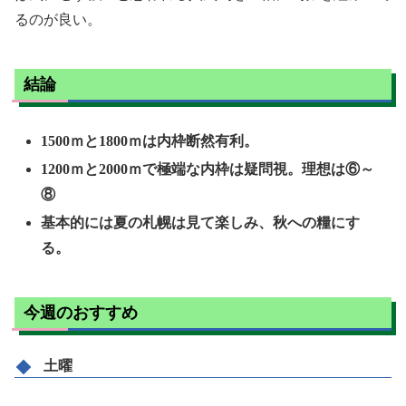
るのが良い。
結論
1500ｍと1800ｍは内枠断然有利。
1200ｍと2000ｍで極端な内枠は疑問視。理想は⑥～
⑧
基本的には夏の札幌は見て楽しみ、秋への糧にす
る。
今週のおすすめ
土曜