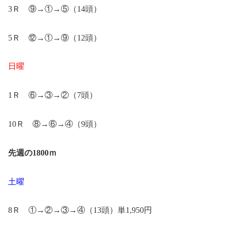
3Ｒ ⑨→①→⑤（14頭）
5Ｒ ⑫→①→⑨（12頭）
日曜
1Ｒ ⑥→③→②（7頭）
10Ｒ ⑧→⑥→④（9頭）
先週の1800ｍ
土曜
8Ｒ ①→②→③→④（13頭）単1,950円