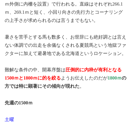
ｍ外側に内柵を設置）で行われる。直線はそれぞれ266.1
ｍ、269.1ｍと短く、小回り向きの先行力とコーナリング
の上手さが求められるのは言うまでもない。
暑さを苦手とする馬も数多く、お世辞にも絶好調とは言え
ない体調での出走を余儀なくされる夏競馬という地獄ファ
クターに加えて避暑地である北海道というロケーション。
難解な条件の中、開幕序盤は
圧倒的に内枠が有利となる
1500ｍと1800ｍに的を絞る
ようお伝えしたのだが
1800ｍ
の
方では特に顕著にその傾向が現れた
。
先週の1500ｍ
土曜