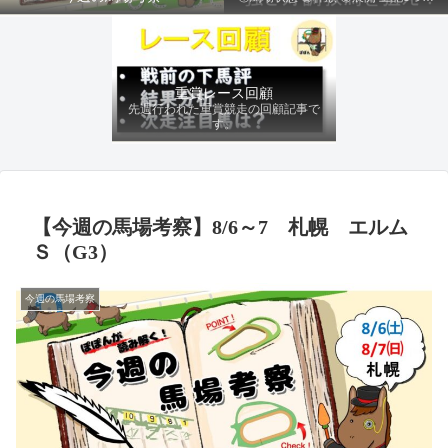
ファクターから有利にレースを運べる
馬を導き、追い切りの動きを加味して
最終評価を下します。
重賞レース回顧
先週行われた重賞競走の回顧記事で
す。
【今週の馬場考察】8/6～7 札幌 エルム
Ｓ（G3）
今週の馬場考察