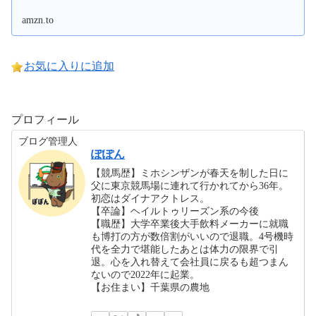
amzn.to
お気に入りに追加
プロフィール
ブログ管理人
ぽぽん
【競馬歴】ミホシンザンが春天を制した日に
父に東京競馬場に連れて行かれてから36年。
初恋はダイナアクトレス。
【卒論】ヘイルトゥリーズン系の今後
【職歴】大学卒業後大手飲料メーカーに就職
も博打の方が数倍割がいいので退職。4号機時
代を全力で堪能したあとは体力の限界で引
退。心を入れ替えて会社員に戻るも超つまん
ないので2022年に起業。
【お住まい】千葉県の農地