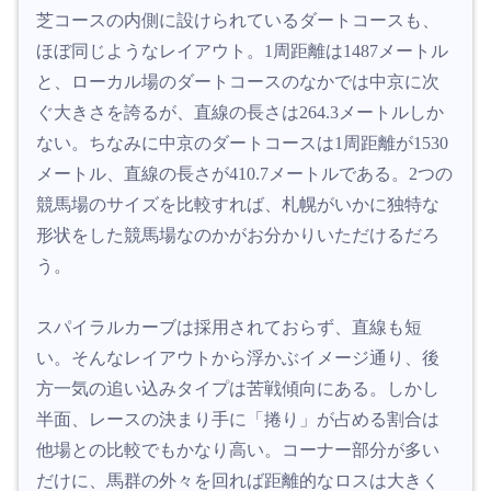
芝コースの内側に設けられているダートコースも、
ほぼ同じようなレイアウト。1周距離は1487メートル
と、ローカル場のダートコースのなかでは中京に次
ぐ大きさを誇るが、直線の長さは264.3メートルしか
ない。ちなみに中京のダートコースは1周距離が1530
メートル、直線の長さが410.7メートルである。2つの
競馬場のサイズを比較すれば、札幌がいかに独特な
形状をした競馬場なのかがお分かりいただけるだろ
う。
スパイラルカーブは採用されておらず、直線も短
い。そんなレイアウトから浮かぶイメージ通り、後
方一気の追い込みタイプは苦戦傾向にある。しかし
半面、レースの決まり手に「捲り」が占める割合は
他場との比較でもかなり高い。コーナー部分が多い
だけに、馬群の外々を回れば距離的なロスは大きく