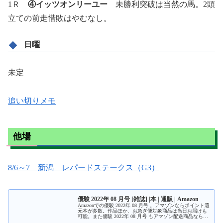
1Ｒ
④イッツオンリーユー
未勝利突破は当然の馬。2頭
立ての前走惜敗はやむなし。
日曜
未定
追い切りメモ
他場
8/6～7 新潟 レパードステークス（G3）
優駿 2022年 08 月号 [雑誌] |本 | 通販 | Amazon
Amazonでの優駿 2022年 08 月号 。アマゾンならポイント還
元本が多数。作品ほか、お急ぎ便対象商品は当日お届けも
可能。また優駿 2022年 08 月号 もアマゾン配送商品なら通
常配送無料。