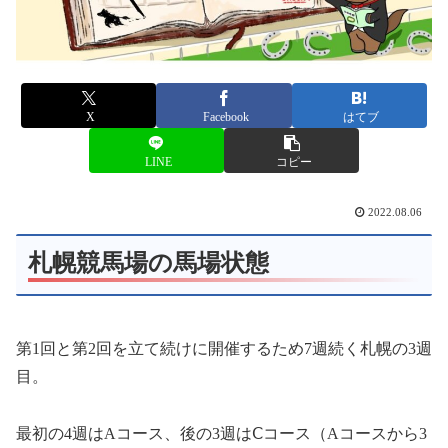
X
Facebook
はてブ
LINE
コピー
2022.08.06
札幌競馬場の馬場状態
第1回と第2回を立て続けに開催するため7週続く札幌の3週
目。
最初の4週はAコース、後の3週はⅭコース（Aコースから3