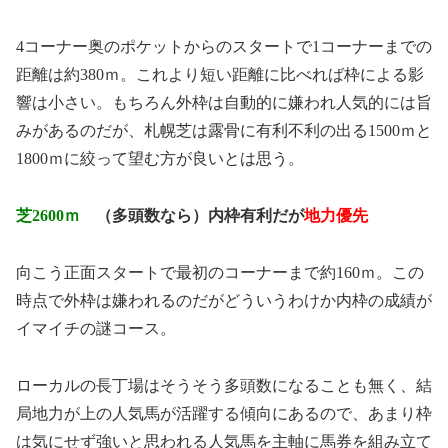
4コーナー奥のポケットからのスタートで1コーナーまでの
距離は約380ｍ。これより短い距離に比べれば枠による影
響は小さい。もちろん外枠は自動的に嫌われ人気的には旨
みがあるのだが、札幌芝は露骨に有利不利の出る1500ｍと
1800ｍに絞って望む方が良いとは思う。
芝2600ｍ
（多頭数なら）内枠有利だが
地力優先
向こう正面スタートで最初のコーナーまで約160ｍ。この
時点で外枠は嫌われるのだがどういうわけか内枠の成績が
イマイチの謎コース。
ローカルの長丁場はそうそう多頭数になることも無く、結
局地力が上の人気馬が活躍する傾向にあるので、あまり枠
は気にせず強いと思われる人気馬を主軸に馬券を組み立て