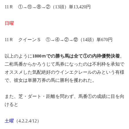
11Ｒ ①→⑪→⑧→②（13頭）単13,420円
日曜
11Ｒ クイーンＳ ①→④→②→⑫（14頭）単670円
以上のように
1800ｍでの勝ち馬は全て①の内枠優勢決着
。
二桁馬番からかろうじて馬券になったのは不利枠を承知で
オススメした気配絶好のウインエクレールのみという有様
で、彼女は単勝万券の馬に勝利を攫われた。
また、芝・ダート・距離を問わず、馬番①の成績に目を向
けると
土曜
（4.2.2.4/12）