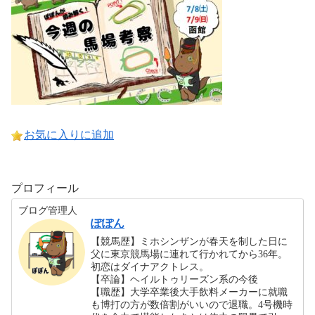
お気に入りに追加
プロフィール
ブログ管理人
ぽぽん
【競馬歴】ミホシンザンが春天を制した日に
父に東京競馬場に連れて行かれてから36年。
初恋はダイナアクトレス。
【卒論】ヘイルトゥリーズン系の今後
【職歴】大学卒業後大手飲料メーカーに就職
も博打の方が数倍割がいいので退職。4号機時