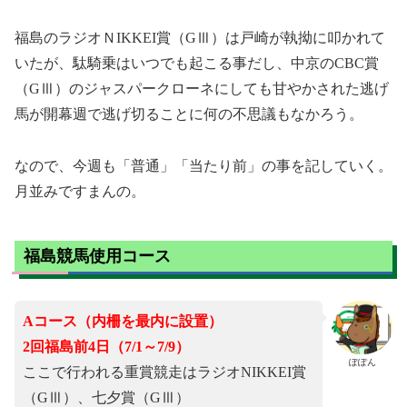
福島のラジオＮIKKEI賞（GⅢ）は戸崎が執拗に叩かれて
いたが、駄騎乗はいつでも起こる事だし、中京のCBC賞
（GⅢ）のジャスパークローネにしても甘やかされた逃げ
馬が開幕週で逃げ切ることに何の不思議もなかろう。
なので、今週も「普通」「当たり前」の事を記していく。
月並みですまんの。
福島競馬使用コース
Aコース（内柵を最内に設置）
2回福島前4日（7/1～7/9）
ぽぽん
ここで行われる重賞競走はラジオNIKKEI賞
（GⅢ）、七夕賞（GⅢ）