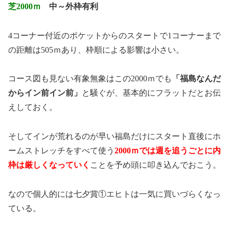
芝2000ｍ
中～外枠有利
4コーナー付近のポケットからのスタートで1コーナーまで
の距離は505ｍあり、枠順による影響は小さい。
コース図も見ない有象無象はこの2000ｍでも
「福島なんだ
からイン前イン前」
と騒ぐが、基本的にフラットだとお伝
えしておく。
そしてインが荒れるのが早い福島だけにスタート直後にホ
ームストレッチをすべて使う
2000ｍでは週を追うごとに内
枠は厳しくなっていく
ことを予め頭に叩き込んでおこう。
なので個人的には七夕賞①エヒトは一気に買いづらくなっ
ている。