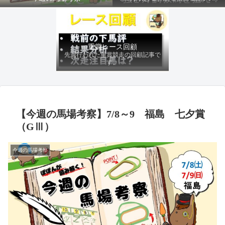
ファクターから有利にレースを運べる
馬を導き、追い切りの動きを加味して
最終評価を下します。
重賞レース回顧
先週行われた重賞競走の回顧記事で
す。
【今週の馬場考察】7/8～9 福島 七夕賞
（GⅢ）
今週の馬場考察