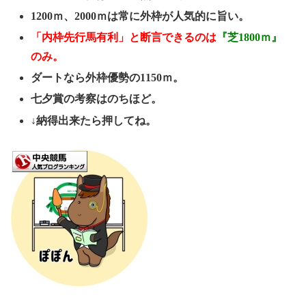
1200ｍ、2000ｍは常に外枠が人気的に旨い。
「内枠先行馬有利」と断言できるのは
『芝1800ｍ』
のみ。
ダートなら外枠優勢の1150ｍ。
七夕賞の考察はのちほど。
↓納得出来たら押してね。