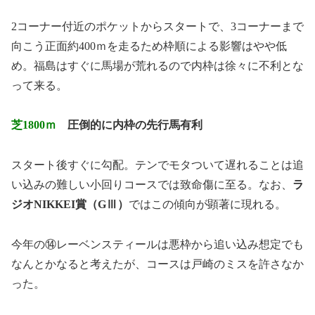
2コーナー付近のポケットからスタートで、3コーナーまで
向こう正面約400ｍを走るため枠順による影響はやや低
め。福島はすぐに馬場が荒れるので内枠は徐々に不利とな
って来る。
芝1800ｍ
圧倒的に内枠の先行馬有利
スタート後すぐに勾配。テンでモタついて遅れることは追
い込みの難しい小回りコースでは致命傷に至る。なお、
ラ
ジオNIKKEI賞（GⅢ）
ではこの傾向が顕著に現れる。
今年の⑭レーベンスティールは悪枠から追い込み想定でも
なんとかなると考えたが、コースは戸崎のミスを許さなか
った。