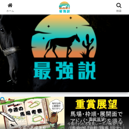
ホーム
検索
重賞展望
今週行われる重賞レースの展望です。
今週の馬場考察
①馬場状態 ②枠順 ③展開 上記3つの