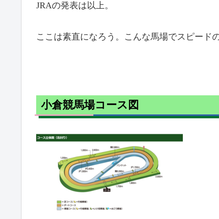
JRAの発表は以上。
ここは素直になろう。こんな馬場でスピード
小倉競馬場コース図