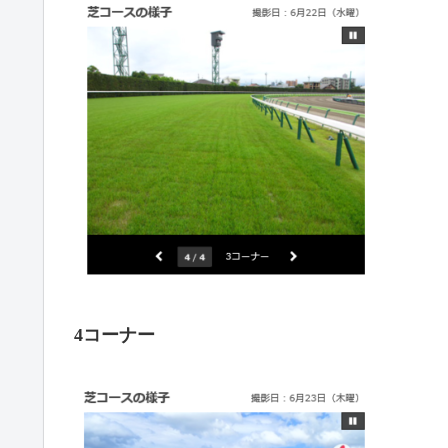
4コーナー