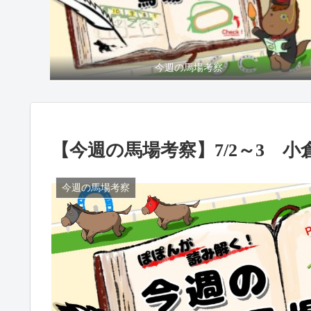
今週の馬場考察
【今週の馬場考察】7/2～3 小
今週の馬場考察