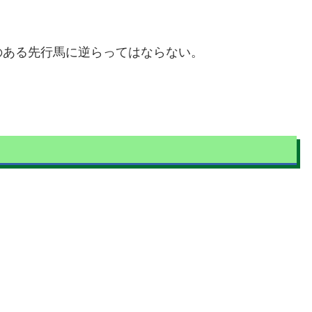
のある先行馬に逆らってはならない。