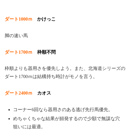
ダート1000ｍ
かけっこ
脚の速い馬
ダート1700ｍ
枠順不問
枠順よりも器用さを優先しよう。また、北海道シリーズの
ダート1700ｍは結構持ち時計がモノを言う。
ダート2400ｍ
カオス
コーナー6回なら器用さのある逃げ先行馬優先。
めちゃくちゃな結果が頻発するので少額で無謀な穴
狙いには最適。