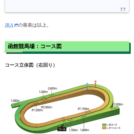
JRA
の発表は以上。
函館競馬場：コース図
コース立体図（右回り）