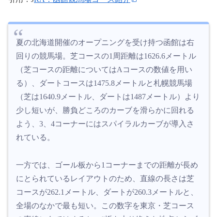
夏の北海道開催のオープニングを受け持つ函館は右
回りの競馬場。芝コースの1周距離は1626.6メートル
（芝コースの距離についてはAコースの数値を用い
る）、ダートコースは1475.8メートルと札幌競馬場
（芝は1640.9メートル、ダートは1487メートル）より
少し短いが、勝負どころのカーブを滑らかに回れる
よう、3、4コーナーにはスパイラルカーブが導入さ
れている。
一方では、ゴール板から1コーナーまでの距離が長め
にとられているレイアウトのため、直線の長さは芝
コースが262.1メートル、ダートが260.3メートルと、
全場のなかで最も短い。この数字を東京・芝コース