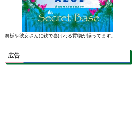
奥様や彼女さんに鉄で喜ばれる貢物が揃ってます。
広告