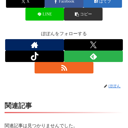
X
Facebook
はてブ
LINE
コピー
ぽぽんをフォローする
ぽぽん
関連記事
関連記事は見つかりませんでした。