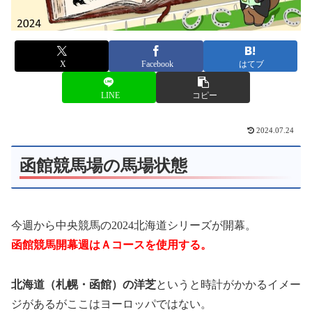
X
Facebook
はてブ
LINE
コピー
2024.07.24
函館競馬場の馬場状態
今週から中央競馬の2024北海道シリーズが開幕。
函館競馬開幕週は
Ａコースを使用する。
北海道（札幌・函館）の洋芝
というと時計がかかるイメー
ジがあるがここはヨーロッパではない。