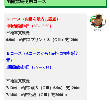
函館競馬使用コース
Aコース（内柵を最内に設置）
1回函館前8日（6/8～6/30）
ぽぽん
平地重賞競走
6/9㈰ 函館スプリントＳ（GⅢ）芝1200ｍ
Ｂコース（Aコースから4ｍ外に内枠を設
置）
1回函館後4日（7/7～7/14）
平地重賞競走
7/13㈯ 函館2歳Ｓ（GⅢ）6/9㈰ 芝1200ｍ
7/14㈰ 函館記念（GⅢ）芝2000ｍ