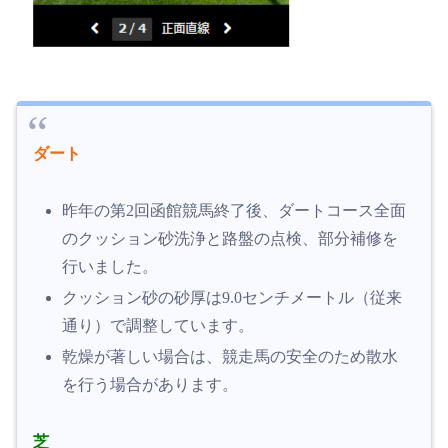
ダート
昨年の第2回函館競馬終了後、ダートコース全面
のクッション砂洗浄と路盤の点検、部分補修を
行いました。
クッション砂の砂厚は9.0センチメートル（従来
通り）で調整しています。
乾燥が著しい場合は、競走馬の安全のため散水
を行う場合があります。
芝