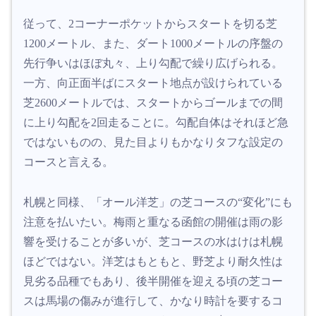
従って、2コーナーポケットからスタートを切る芝
1200メートル、また、ダート1000メートルの序盤の
先行争いはほぼ丸々、上り勾配で繰り広げられる。
一方、向正面半ばにスタート地点が設けられている
芝2600メートルでは、スタートからゴールまでの間
に上り勾配を2回走ることに。勾配自体はそれほど急
ではないものの、見た目よりもかなりタフな設定の
コースと言える。
札幌と同様、「オール洋芝」の芝コースの“変化”にも
注意を払いたい。梅雨と重なる函館の開催は雨の影
響を受けることが多いが、芝コースの水はけは札幌
ほどではない。洋芝はもともと、野芝より耐久性は
見劣る品種でもあり、後半開催を迎える頃の芝コー
スは馬場の傷みが進行して、かなり時計を要するコ