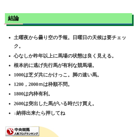
結論
土曜夜から曇り空の予報。日曜日の天候は要チェッ
ク。
心なしか昨年以上に馬場の状態は良く見える。
根本的に逃げ先行馬が有利な競馬場。
1000は芝ダ共にかけっこ。脚の速い馬。
1200，2000ｍは枠順不問。
1800は内枠有利。
2600は突出した馬がいる時だけ買え。
↓納得出来たら押してね