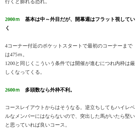
行くと膨れる恐れ。
2000ｍ
基本は中～外目だが、開幕週はフラット視してい
く
4コーナー付近のポケットスタートで最初のコーナーまで
は475ｍ。
1200と同じくこういう条件では開催が進むにつれ内枠は厳
しくなってくる。
2600ｍ
多頭数なら外枠不利。
コースレイアウトからはそうなる。逆立ちしてもハイレベ
ルなメンバーにはならないので、突出した馬がいたら堅い
と思っていれば良いコース。