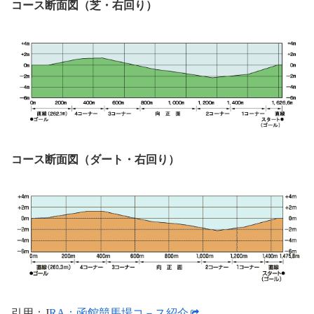
コース断面図（芝・右回り）
コース断面図（ダート・右回り）
引用：J
RA：函館競馬場コ－ス紹介