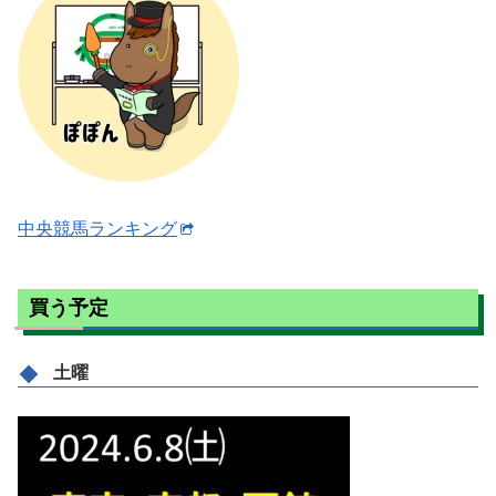
中央競馬ランキング
買う予定
土曜