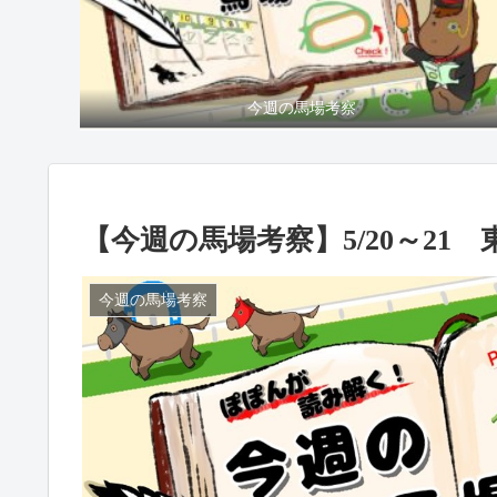
今週の馬場考察
【今週の馬場考察】5/20～21
今週の馬場考察