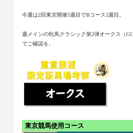
今週は2回東京開催5週目でBコース2週目。
週メインの牝馬クラシック第2弾オークス（G
でご確認を。
東京競馬使用コース