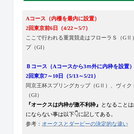
Aコース（内柵を最内に設置）
2回東京前6日（4/22～5/7）
ここで行われる重賞競走はフローラＳ（GⅡ
プ（GI）
Ｂコース（Aコースから3ｍ外に内枠を設置
2回東京7～10日（5/13～5/21）
同京王杯スプリングカップ（GⅡ）、ヴィク
（GI）
『オークスは内枠が激不利枠』
となることは
にならない事は以下👇に記してある。
参考：
オークスとダービーの決定的な違い