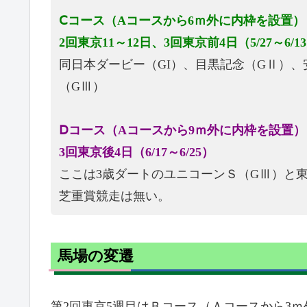
Ⅽコース（Aコースから6ｍ外に内枠を設置）
2回東京11～12日、3回東京前4日（5/27～6/1
同日本ダービー（GI）、目黒記念（GⅡ）、
（GⅢ）
Ⅾコース（Aコースから9ｍ外に内枠を設置）
3回東京後4日（6/17～6/25）
ここは3歳ダートのユニコーンＳ（GⅢ）と東
芝重賞競走は無い。
馬場の変遷
第2回東京5週目はＢコース（Ａコースから3