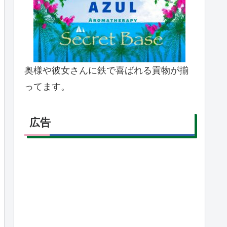
奥様や彼女さんに鉄で喜ばれる貢物が揃
ってます。
広告