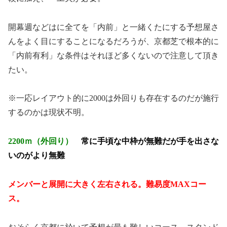
開幕週などはに全てを「内前」と一緒くたにする予想屋さ
んをよく目にすることになるだろうが、京都芝で根本的に
「内前有利」な条件はそれほど多くないので注意して頂き
たい。
※一応レイアウト的に2000は外回りも存在するのだが施行
するのかは現状不明。
2200ｍ（外回り）
常に手頃な中枠が無難だが手を出さな
いのがより無難
メンバーと展開に大きく左右される。難易度MAXコー
ス。