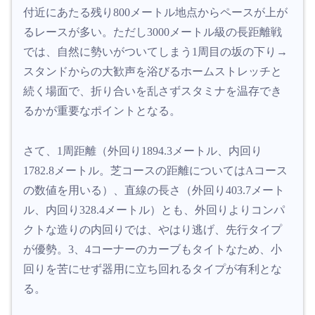
付近にあたる残り800メートル地点からペースが上が
るレースが多い。ただし3000メートル級の長距離戦
では、自然に勢いがついてしまう1周目の坂の下り→
スタンドからの大歓声を浴びるホームストレッチと
続く場面で、折り合いを乱さずスタミナを温存でき
るかが重要なポイントとなる。
さて、1周距離（外回り1894.3メートル、内回り
1782.8メートル。芝コースの距離についてはAコース
の数値を用いる）、直線の長さ（外回り403.7メート
ル、内回り328.4メートル）とも、外回りよりコンパ
クトな造りの内回りでは、やはり逃げ、先行タイプ
が優勢。3、4コーナーのカーブもタイトなため、小
回りを苦にせず器用に立ち回れるタイプが有利とな
る。