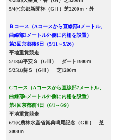
4/28㈰天皇賞・春（GI）芝3200ｍ
5/4㈯京都新聞杯（GⅡ）芝2200ｍ・外
Ｂコース（Aコースから直線部4メートル、
曲線部3メートル外側に内柵を設置）
第3回京都後6日（5/11～5/26）
平地重賞競走
5/18㈯平安Ｓ（GⅢ） ダート1900ｍ
5/25㈯葵Ｓ（GⅢ） 芝1200ｍ
Cコース（Aコースから直線部7メートル、
曲線部6メートル外側に内柵を設置）
第4回京都前4日（6/1～6/9）
平地重賞競走
6/1㈯農林水産省賞典鳴尾記念（GⅢ） 芝
2000ｍ