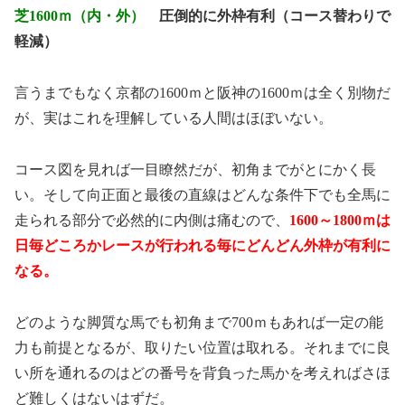
芝1600ｍ（内・外）
圧倒的に外枠有利（コース替わりで
軽減）
言うまでもなく京都の1600ｍと阪神の1600ｍは全く別物だ
が、実はこれを理解している人間はほぼいない。
コース図を見れば一目瞭然だが、初角までがとにかく長
い。そして向正面と最後の直線はどんな条件下でも全馬に
走られる部分で必然的に内側は痛むので、
1600～1800ｍは
日毎どころかレースが行われる毎にどんどん外枠が有利に
なる。
どのような脚質な馬でも初角まで700ｍもあれば一定の能
力も前提となるが、取りたい位置は取れる。それまでに良
い所を通れるのはどの番号を背負った馬かを考えればさほ
ど難しくはないはずだ。