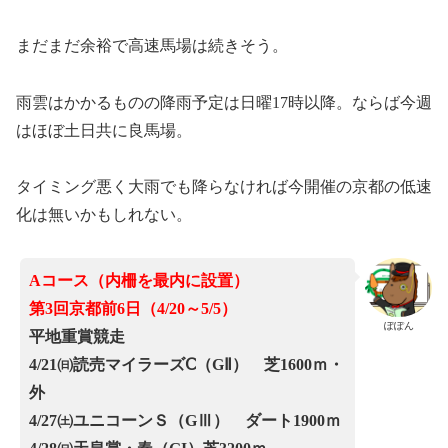
まだまだ余裕で高速馬場は続きそう。
雨雲はかかるものの降雨予定は日曜17時以降。ならば今週
はほぼ土日共に良馬場。
タイミング悪く大雨でも降らなければ今開催の京都の低速
化は無いかもしれない。
Aコース（内柵を最内に設置）
第3回京都前6日（4/20～5/5）
ぽぽん
平地重賞競走
4/21㈰読売マイラーズⅭ（GⅡ） 芝1600ｍ・
外
4/27㈯ユニコーンＳ（GⅢ） ダート1900ｍ