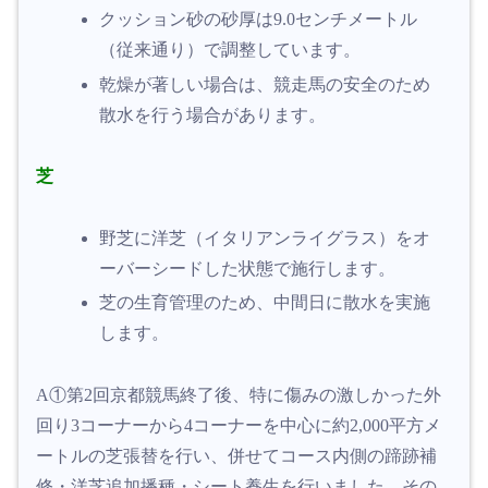
クッション砂の砂厚は9.0センチメートル
（従来通り）で調整しています。
乾燥が著しい場合は、競走馬の安全のため
散水を行う場合があります。
芝
野芝に洋芝（イタリアンライグラス）をオ
ーバーシードした状態で施行します。
芝の生育管理のため、中間日に散水を実施
します。
A①
第2回京都競馬終了後、特に傷みの激しかった外
回り3コーナーから4コーナーを中心に約2,000平方メ
ートルの芝張替を行い、併せてコース内側の蹄跡補
修・洋芝追加播種・シート養生を行いました。その