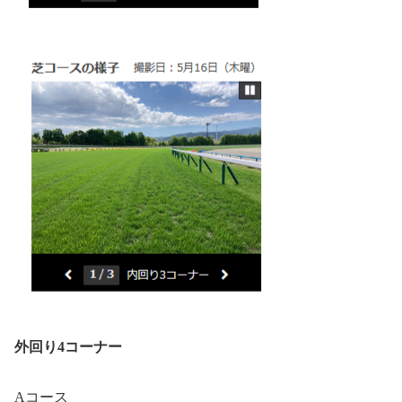
外回り4コーナー
Aコース