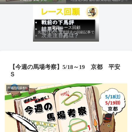
ファクターから有利にレースを運べる
馬を導き、追い切りの動きを加味して
最終評価を下します。
重賞レース回顧
先週行われた重賞競走の回顧記事で
す。
【今週の馬場考察】5/18～19 京都 平安
Ｓ
今週の馬場考察