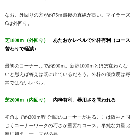
なお、外回りの方が約75ｍ最後の直線が長い。マイラーズ
Ⅽは外回り。
芝1800ｍ（外回り）
あたおかレベルで
外枠有利（コース
替わりで軽減）
最初のコーナーまで約900ｍ。新潟1000ｍとほぼ変わらな
いと思えば答えは既に出ているだろう。外枠の優位度は尋
常ではないレベル。
芝2000ｍ（内回り）
内枠有利。器用さを問われる
初角まで約300ｍ程で4回のコーナーがあるここは阪神と同
じくコーナーワークの巧さが重要なコース。単純な力量比
較に加え、一工夫が必要。