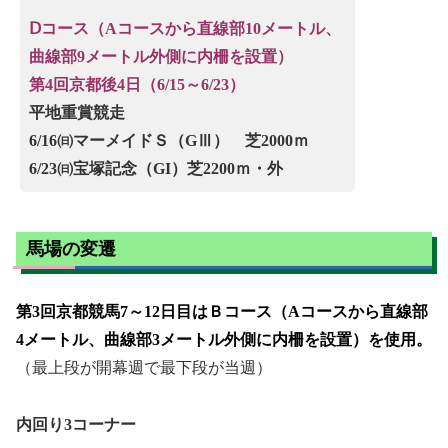
Ⅾコース（Aコースから直線部10メートル、
曲線部9メートル外側に内柵を設置）
第4回京都後4日（6/15～6/23）
平地重賞競走
6/16㈰マーメイドＳ（GⅢ） 芝2000ｍ
6/23㈰宝塚記念（GI）芝2200ｍ・外
馬場の変遷
第3回京都競馬7～12日目はＢコース（
Aコースから直線部
4メートル、曲線部3メートル外側に内柵を設置
）を使用。
（最上段が開幕週で最下段が当週）
内回り3コーナー