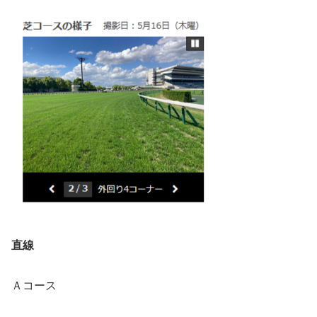
直線
Ａコース