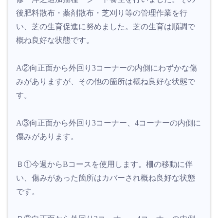
後肥料散布・薬剤散布・芝刈り等の管理作業を行
い、芝の生育促進に努めました。芝の生育は順調で
概ね良好な状態です。
A②向正面から外回り3コーナーの内側にわずかな傷
みがありますが、その他の箇所は概ね良好な状態で
す。
A③向正面から外回り3コーナー、4コーナーの内側に
傷みがあります。
Ｂ①今週からBコースを使用します。柵の移動に伴
い、傷みがあった箇所はカバーされ概ね良好な状態
です。