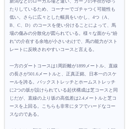
新潟などのローカル場と違い、カーブの半径がゆっ
たりしているため、コーナーでゴチャつく可能性も
低い。さらに広々とした幅員をいかし、4つ（A、
B、C、D）のコースを使い分けることによって、馬
場の傷みの分散化が図られている。様々な面から“紛
れ”の介在する余地が小さいわけで、馬の能力がスト
レートに反映されやすいコースと言える。
一方のダートコースは1周距離が1899メートル、直線
の長さが501.6メートルと、正真正銘、日本一のスケ
ールを誇る。バックストレッチとホームストレッチ
に2つの坂が設けられている起伏構成は芝コースと同
じだが、直線の上り坂の高低差は2.4メートルと芝コ
ースを上回る。こちらも非常にタフでハードなコー
スなのである。