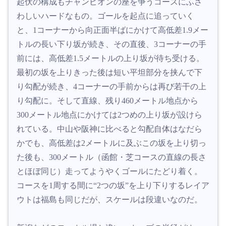
起伏の構成もチャンピオンの座を争うコースにふさ
わしいハードなもの。ゴールを起点に追っていく
と、1コーナーから向正面半ばにかけて高低差1.9メー
トルの長い下り坂が続き、その直後、3コーナーの手
前には、高低差1.5メートルの上り坂が待ち受ける。
最初の坂を上りきった後は短い平坦部分を挟んで下
り勾配が続き、4コーナーの手前からは再び若干の上
り勾配に。そして直線、残り460メートル地点から
300メートル地点にかけては2つめの上り坂が設けら
れている。中山や阪神に比べると勾配自体はなだら
かでも、高低差は2メートルに及ぶこの坂を上り切っ
た後も、300メートル（函館・芝コースの直線の長さ
とほぼ同じ）走ってようやくゴールにたどり着く。
コースを1周する間に“2つの坂”を上り下りするレイア
ウトは福島も同じだが、スケールは段違いなのだ。