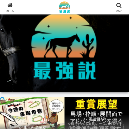
ホーム
検索
重賞展望
今週行われる重賞レースの展望です。
今週の馬場考察
①馬場状態 ②枠順 ③展開 上記3つの