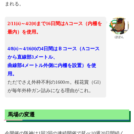
まれる。
2/11㈯～4/2㈰まで16日間はAコース（内柵を
最内）を使用。
ぽぽん
4/8㈯～4/16㈰の4日間はＢコース（Aコース
から直線部3メートル、
曲線部4メートル外側に内柵を設置）を使
用。
ただでさえ外枠不利の1600ｍ。桜花賞（GI）
が毎年外枠ガン詰みになる理由がこれ。
馬場の変遷
今開催の阪神は1回2回の連続開催で延べ10週20日間続く。