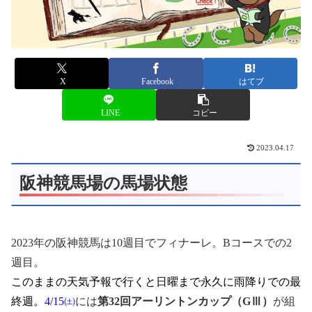
X
Facebook
はてブ
LINE
コピー
2023.04.17
阪神競馬場の馬場状態
2023年の阪神競馬は10週目でフィナーレ。Bコースでの2
週目。
このままの天気予報で行くと日曜まで永久に雨降りでの最
終週。
4/15㈯
には
第32回アーリントンカップ（GⅢ）
が組