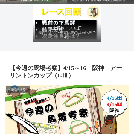
ファクターから有利にレースを運べる
馬を導き、追い切りの動きを加味して
最終評価を下します。
重賞レース回顧
先週行われた重賞競走の回顧記事で
す。
【今週の馬場考察】4/15～16 阪神 アー
リントンカップ（GⅢ）
今週の馬場考察