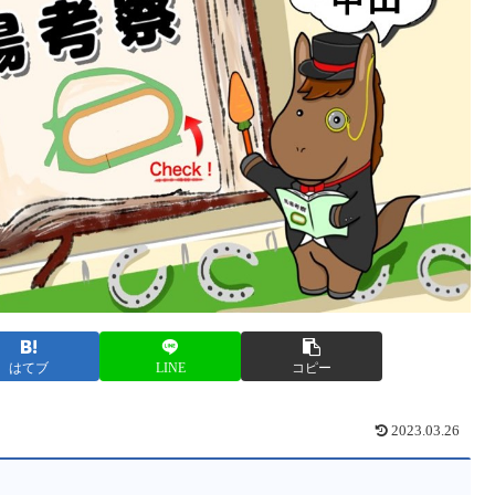
18
20
16
16
19
22
17
16
21
17
17
20
16
18
21
16
19
17
20
22
18
19
22
18
20
16
18
21
17
19
22
17
20
20
16
19
21
17
19
22
18
20
16
18
21
21
17
20
22
18
20
16
19
21
17
19
22
21
19
21
17
22
18
16
18
21
16
17
20
22
18
18
21
17
19
22
17
18
21
16
19
19
22
18
19
21
17
17
20
23
18
17
22
18
18
21
17
19
22
17
20
18
21
23
19
20
23
19
21
17
19
22
18
20
23
18
21
21
17
20
22
18
20
23
19
21
17
19
22
22
18
21
23
19
21
17
20
22
18
20
23
22
20
22
18
23
19
17
19
22
17
18
21
23
19
19
22
18
20
23
18
19
22
17
20
20
23
19
20
22
18
18
21
24
19
18
23
19
19
22
18
20
23
18
21
19
22
24
20
21
24
20
22
18
20
23
19
21
24
19
22
22
18
21
23
19
21
24
20
22
18
20
23
23
19
22
24
20
22
18
21
23
19
21
24
23
21
23
19
24
20
18
20
23
18
19
22
24
20
20
23
19
21
24
19
20
23
18
21
21
24
20
21
23
19
19
22
25
20
19
24
20
20
23
19
21
24
19
22
20
23
25
21
22
25
21
23
19
21
24
20
22
25
20
23
23
19
22
24
20
22
25
21
23
19
21
24
24
20
23
25
21
23
19
22
24
20
22
25
24
22
24
20
25
21
19
21
24
19
20
23
25
21
21
24
20
22
25
20
21
24
19
22
22
25
21
22
24
20
20
23
26
21
20
25
21
21
24
20
22
25
20
23
21
24
26
22
23
26
22
24
20
22
25
21
23
26
21
24
24
20
23
25
21
23
26
22
24
20
22
25
25
21
24
26
22
24
20
23
25
21
23
26
25
23
25
21
26
22
20
22
25
20
21
24
26
22
22
25
21
23
26
21
22
25
20
23
23
26
22
23
25
21
21
24
27
22
21
26
22
22
25
21
23
26
21
24
22
25
27
23
24
27
23
25
21
23
26
22
24
27
22
25
25
21
24
26
22
24
27
23
25
21
23
26
26
22
25
27
23
25
21
24
26
22
24
27
26
24
26
22
27
23
21
23
26
21
22
25
27
23
23
26
22
24
27
22
23
26
21
24
24
27
23
25
27
23
23
26
29
24
23
28
24
24
27
23
25
28
23
26
24
27
29
25
26
29
25
27
23
25
28
24
26
29
24
27
27
23
26
28
24
26
29
25
27
23
25
28
28
24
27
29
25
27
23
26
28
24
26
29
28
26
28
24
29
25
23
25
28
23
24
27
29
25
25
28
24
26
29
24
25
28
23
26
26
29
25
26
28
24
24
27
30
25
24
29
25
25
28
24
26
29
24
27
25
28
30
26
27
30
26
28
24
26
29
25
27
30
25
28
28
24
27
29
25
27
30
26
28
24
26
29
25
28
30
26
28
24
27
29
25
27
30
29
27
29
25
30
26
24
26
29
24
25
28
30
26
26
29
25
27
30
25
26
29
24
27
27
30
26
27
29
25
25
28
31
26
25
30
26
26
29
25
27
30
25
28
26
29
27
28
31
27
29
25
27
30
26
28
31
26
29
25
28
30
26
28
31
27
29
25
27
30
26
29
27
29
25
28
30
26
28
31
30
28
30
26
27
25
27
30
25
26
29
27
27
30
26
28
31
26
27
30
25
28
28
31
27
28
30
26
26
29
27
26
27
27
30
26
28
31
26
29
27
30
28
29
28
30
26
28
31
27
29
27
30
26
29
27
29
28
30
26
28
31
27
30
28
30
26
29
27
29
31
29
27
28
26
28
31
26
27
30
28
28
31
27
29
27
28
31
26
29
28
29
27
27
30
28
27
28
28
31
27
29
27
30
28
31
29
29
27
29
28
30
28
31
27
30
28
30
29
27
29
28
31
29
27
30
28
30
30
28
29
27
29
27
28
31
29
28
30
28
29
27
30
29
30
28
28
31
29
28
29
28
30
28
31
29
30
30
28
30
29
29
28
31
29
30
28
30
29
30
28
31
29
31
29
30
28
30
28
29
30
29
29
30
28
31
30
30
30
31
30
30
30
31
30
31
30
31
30
31
31
30
30
31
30
31
31
31
31
31
31
31
はてブ
LINE
コピー
2023.03.26