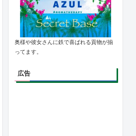
奥様や彼女さんに鉄で喜ばれる貢物が揃
ってます。
広告