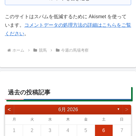
このサイトはスパムを低減するために Akismet を使って
います。
コメントデータの処理方法の詳細はこちらをご覧
ください
。
ホーム
競馬
今週の馬場考察
過去の投稿記事
<
>
6月 2026
▼
月
火
水
木
金
土
日
1
2
3
4
5
6
7