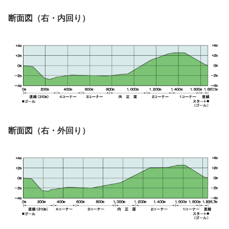
断面図（右・内回り）
断面図（右・外回り）