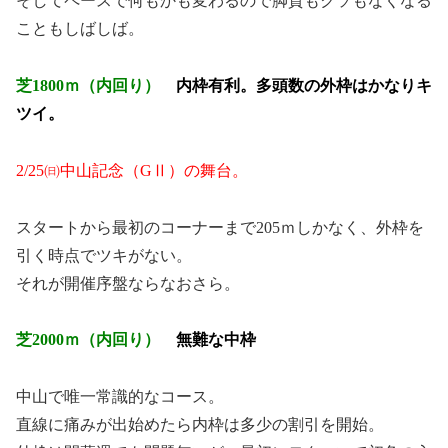
そしてペースで何もかも変わるので脚質もクソもなくなる
こともしばしば。
芝1800ｍ（内回り）
内枠有利。多頭数の外枠はかなりキ
ツイ。
2/25㈰中山記念（GⅡ）の舞台。
スタートから最初のコーナーまで205ｍしかなく、外枠を
引く時点でツキがない。
それが開催序盤ならなおさら。
芝2000ｍ（内回り）
無難な中枠
中山で唯一常識的なコース。
直線に痛みが出始めたら内枠は多少の割引を開始。