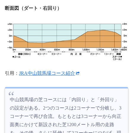
断面図（ダート・右回り）
引用：
JRA中山競馬場コース紹介
中山競馬場の芝コースには「内回り」と「外回り」
の設定がある。2つのコースは2コーナーで分岐し、3
コーナーで再び合流。もともとは3コーナーから向正
面奥にかけて新設された芝1200メートル用の走路
を、その後、さらに延伸して2コーナーにつなげ、現