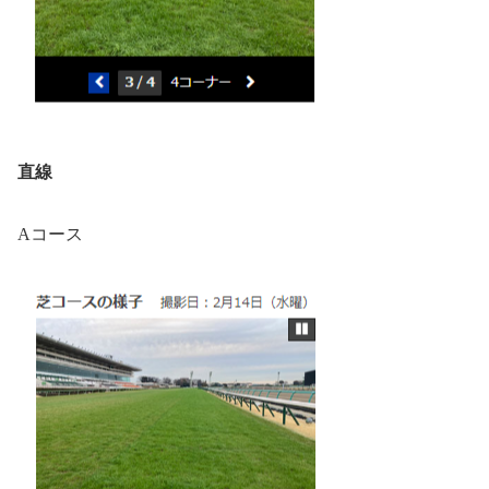
直線
Aコース