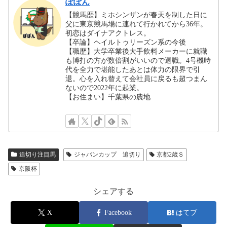
ぽぽん
【競馬歴】ミホシンザンが春天を制した日に
父に東京競馬場に連れて行かれてから36年。
初恋はダイナアクトレス。
【卒論】ヘイルトゥリーズン系の今後
【職歴】大学卒業後大手飲料メーカーに就職
も博打の方が数倍割がいいので退職。4号機時
代を全力で堪能したあとは体力の限界で引
退。心を入れ替えて会社員に戻るも超つまん
ないので2022年に起業。
【お住まい】千葉県の農地
追切り注目馬
ジャパンカップ 追切り
京都2歳Ｓ
京阪杯
シェアする
X
Facebook
はてブ