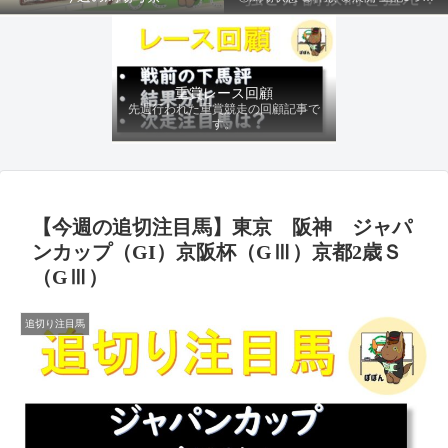
ファクターから有利にレースを運べる
馬を導き、追い切りの動きを加味して
最終評価を下します。
重賞レース回顧
先週行われた重賞競走の回顧記事で
す。
【今週の追切注目馬】東京 阪神 ジャパ
ンカップ（GI）京阪杯（GⅢ）京都2歳Ｓ
（GⅢ）
追切り注目馬