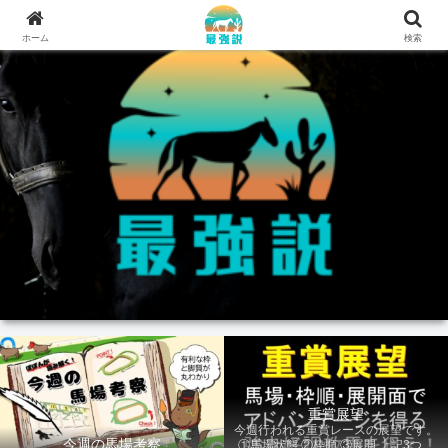
ホーム
検索
重賞展望
今週行われる重賞レースの展望です。
今週の馬場考察
①馬場状態 ②枠順 ③展開 上記3つの