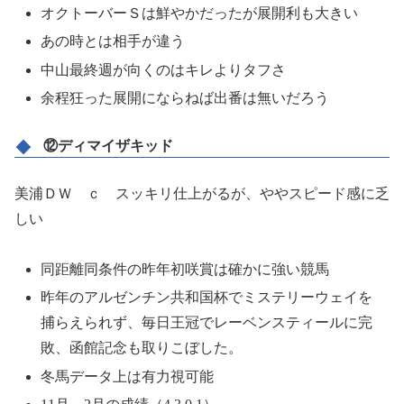
オクトーバーＳは鮮やかだったが展開利も大きい
あの時とは相手が違う
中山最終週が向くのはキレよりタフさ
余程狂った展開にならねば出番は無いだろう
⑫ディマイザキッド
美浦ＤＷ ｃ スッキリ仕上がるが、ややスピード感に乏
しい
同距離同条件の昨年初咲賞は確かに強い競馬
昨年のアルゼンチン共和国杯でミステリーウェイを
捕らえられず、毎日王冠でレーベンスティールに完
敗、函館記念も取りこぼした。
冬馬データ上は有力視可能