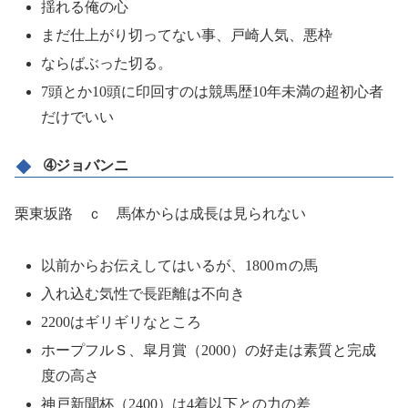
揺れる俺の心
まだ仕上がり切ってない事、戸崎人気、悪枠
ならばぶった切る。
7頭とか10頭に印回すのは競馬歴10年未満の超初心者
だけでいい
➃ジョバンニ
栗東坂路 ｃ 馬体からは成長は見られない
以前からお伝えしてはいるが、1800ｍの馬
入れ込む気性で長距離は不向き
2200はギリギリなところ
ホープフルＳ、皐月賞（2000）の好走は素質と完成
度の高さ
神戸新聞杯（2400）は4着以下との力の差