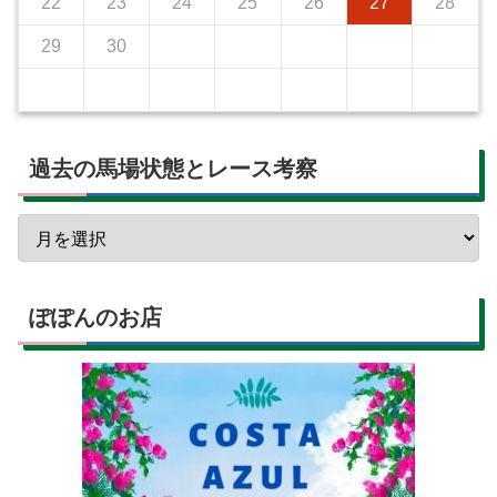
22
23
24
25
26
27
28
29
30
過去の馬場状態とレース考察
ぽぽんのお店