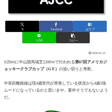
X
Facebook
はてブ
LINE
コピー
2026.01.25
1/25㈰
に中山競馬場芝2200ｍで行われる
第67
回アメリカジ
ョッキークラブカップ（GⅡ）
の追い切りと考察。
中長距離路線は現4歳世代が席巻している状況から4歳3強
ムードになっているかと思いきや、案外そうでもないよう
だ。