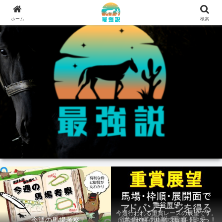
ホーム
検索
重賞展望
今週行われる重賞レースの展望です。
今週の馬場考察
①馬場状態 ②枠順 ③展開 上記3つの