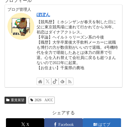
プロフィール
ブログ管理人
ぽぽん
【競馬歴】ミホシンザンが春天を制した日に
父に東京競馬場に連れて行かれてから36年。
初恋はダイナアクトレス。
【卒論】ヘイルトゥリーズン系の今後
【職歴】大学卒業後大手飲料メーカーに就職
も博打の方が数倍割がいいので退職。4号機時
代を全力で堪能したあとは体力の限界で引
退。心を入れ替えて会社員に戻るも超つまん
ないので2022年に起業。
【お住まい】千葉県の農地
重賞展望
2026 AJCC
シェアする
X
Facebook
はてブ