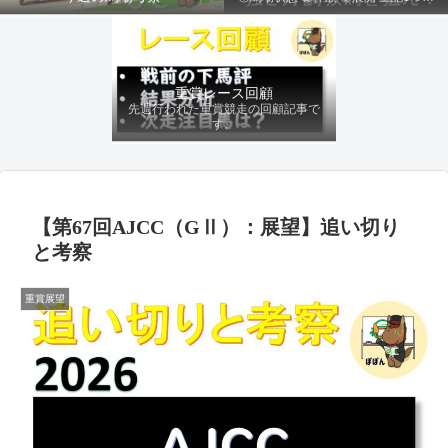
ファクターから有利にレースを運べる
馬を導き、追い切りの動きを加味して
最終評価を下します。
重賞レース回顧
先週行われた重賞競走の回顧記事で
す。
【第67回AJCC（GⅡ）：展望】追い切り
と考察
重賞展望