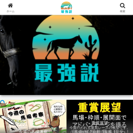
ホーム
検索
重賞展望
今週行われる重賞レースの展望です。
今週の馬場考察
①馬場状態 ②枠順 ③展開 上記3つの