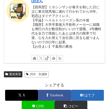
ぽぽん
【競馬歴】ミホシンザンが春天を制した日に
父に東京競馬場に連れて行かれてから36年。
初恋はダイナアクトレス。
【卒論】ヘイルトゥリーズン系の今後
【職歴】大学卒業後大手飲料メーカーに就職
も博打の方が数倍割がいいので退職。4号機時
代を全力で堪能したあとは体力の限界で引
退。心を入れ替えて会社員に戻るも超つまん
ないので2022年に起業。
【お住まい】千葉県の農地
重賞展望
2026 京成杯
シェアする
X
Facebook
はてブ
LINE
コピー