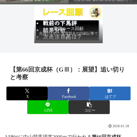
ファクターから有利にレースを運べる
馬を導き、追い切りの動きを加味して
最終評価を下します。
重賞レース回顧
先週行われた重賞競走の回顧記事で
す。
【第66回京成杯（GⅢ）：展望】追い切り
と考察
X
Facebook
はてブ
LINE
コピー
2026.01.18
1/18㈰
に中山競馬場芝2000ｍで行われる
第66
回京成杯