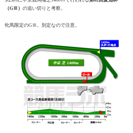
（GⅢ）
の追い切りと考察。
牝馬限定のGⅢ。別定なので注意。