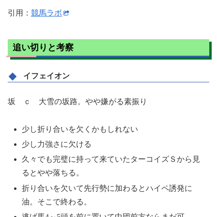
引用：
競馬ラボ
追い切りと考察
イフェイオン
坂 ｃ 大雪の坂路。やや嫌がる素振り
少し折り合いを欠くかもしれない
少し力強さに欠ける
久々でも完璧に持って来ていたターコイズＳから見
るとやや落ちる。
折り合いを欠いて先行勢に加わるとハイペ誘発に
油。そこで終わる。
逃げ馬4～5頭を前に置いて中団前方ならまだ可。