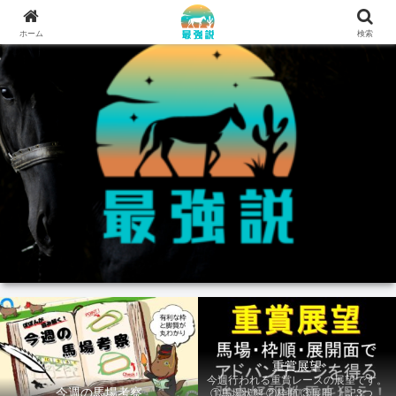
ホーム
検索
重賞展望
今週行われる重賞レースの展望です。
今週の馬場考察
①馬場状態 ②枠順 ③展開 上記3つの