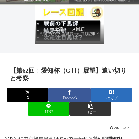
ファクターから有利にレースを運べる
馬を導き、追い切りの動きを加味して
最終評価を下します。
重賞レース回顧
先週行われた重賞競走の回顧記事で
す。
【第62回：愛知杯（GⅢ）展望】追い切り
と考察
X
Facebook
はてブ
LINE
コピー
2025.03.21
3/23㈰
に中京競馬場芝1400ｍで行われる
第62
回愛知杯