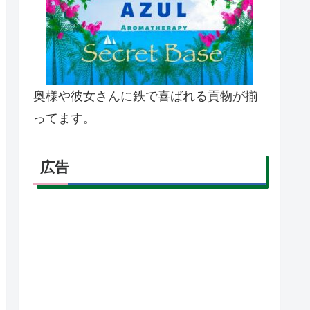
奥様や彼女さんに鉄で喜ばれる貢物が揃
ってます。
広告