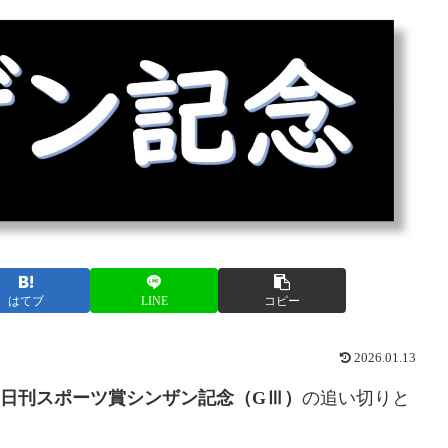
18
20
16
16
19
22
17
16
21
17
17
20
16
18
21
16
19
17
20
22
18
19
22
18
20
16
18
21
17
19
22
17
20
20
16
19
21
17
19
22
18
20
16
18
21
21
17
20
22
18
20
16
19
21
17
19
22
21
19
21
17
22
18
16
18
21
16
17
20
22
18
18
21
17
19
22
17
18
21
16
19
19
22
18
19
21
17
17
20
23
18
17
22
18
18
21
17
19
22
17
20
18
21
23
19
20
23
19
21
17
19
22
18
20
23
18
21
21
17
20
22
18
20
23
19
21
17
19
22
22
18
21
23
19
21
17
20
22
18
20
23
22
20
22
18
23
19
17
19
22
17
18
21
23
19
19
22
18
20
23
18
19
22
17
20
20
23
19
20
22
18
18
21
24
19
18
23
19
19
22
18
20
23
18
21
19
22
24
20
21
24
20
22
18
20
23
19
21
24
19
22
22
18
21
23
19
21
24
20
22
18
20
23
23
19
22
24
20
22
18
21
23
19
21
24
23
21
23
19
24
20
18
20
23
18
19
22
24
20
20
23
19
21
24
19
20
23
18
21
21
24
20
21
23
19
19
22
25
20
19
24
20
20
23
19
21
24
19
22
20
23
25
21
22
25
21
23
19
21
24
20
22
25
20
23
23
19
22
24
20
22
25
21
23
19
21
24
24
20
23
25
21
23
19
22
24
20
22
25
24
22
24
20
25
21
19
21
24
19
20
23
25
21
21
24
20
22
25
20
21
24
19
22
22
25
21
22
24
20
20
23
26
21
20
25
21
21
24
20
22
25
20
23
21
24
26
22
23
26
22
24
20
22
25
21
23
26
21
24
24
20
23
25
21
23
26
22
24
20
22
25
25
21
24
26
22
24
20
23
25
21
23
26
25
23
25
21
26
22
20
22
25
20
21
24
26
22
22
25
21
23
26
21
22
25
20
23
23
26
22
23
25
21
21
24
27
22
21
26
22
22
25
21
23
26
21
24
22
25
27
23
24
27
23
25
21
23
26
22
24
27
22
25
25
21
24
26
22
24
27
23
25
21
23
26
26
22
25
27
23
25
21
24
26
22
24
27
26
24
26
22
27
23
21
23
26
21
22
25
27
23
23
26
22
24
27
22
23
26
21
24
24
27
23
25
27
23
23
26
29
24
23
28
24
24
27
23
25
28
23
26
24
27
29
25
26
29
25
27
23
25
28
24
26
29
24
27
27
23
26
28
24
26
29
25
27
23
25
28
28
24
27
29
25
27
23
26
28
24
26
29
28
26
28
24
29
25
23
25
28
23
24
27
29
25
25
28
24
26
29
24
25
28
23
26
26
29
25
26
28
24
24
27
30
25
24
29
25
25
28
24
26
29
24
27
25
28
30
26
27
30
26
28
24
26
29
25
27
30
25
28
28
24
27
29
25
27
30
26
28
24
26
29
25
28
30
26
28
24
27
29
25
27
30
29
27
29
25
30
26
24
26
29
24
25
28
30
26
26
29
25
27
30
25
26
29
24
27
27
30
26
27
29
25
25
28
31
26
25
30
26
26
29
25
27
30
25
28
26
29
27
28
31
27
29
25
27
30
26
28
31
26
29
25
28
30
26
28
31
27
29
25
27
30
26
29
27
29
25
28
30
26
28
31
30
28
30
26
27
25
27
30
25
26
29
27
27
30
26
28
31
26
27
30
25
28
28
31
27
28
30
26
26
29
27
26
27
27
30
26
28
31
26
29
27
30
28
29
28
30
26
28
31
27
29
27
30
26
29
27
29
28
30
26
28
31
27
30
28
30
26
29
27
29
31
29
27
28
26
28
31
26
27
30
28
28
31
27
29
27
28
31
26
29
28
29
27
27
30
28
27
28
28
31
27
29
27
30
28
31
29
29
27
29
28
30
28
31
27
30
28
30
29
27
29
28
31
29
27
30
28
30
30
28
29
27
29
27
28
31
29
28
30
28
29
27
30
29
30
28
28
31
29
28
29
28
30
28
31
29
30
30
28
30
29
29
28
31
29
30
28
30
29
30
28
31
29
31
29
30
28
30
28
29
30
29
29
30
28
31
30
30
30
31
30
30
30
31
30
31
30
31
30
31
31
30
30
31
30
31
31
31
31
31
31
31
はてブ
LINE
コピー
2026.01.13
日刊スポーツ賞シンザン記念（GⅢ）
の追い切りと