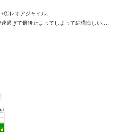
+①レオアジャイル。
が速過ぎて最後止まってしまって結構悔しい…。
。