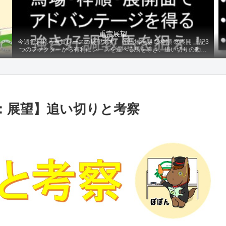
重賞展望
今週行われる重賞レースの展望です。 ①馬場状態 ②枠順 ③展開 上記3
つのファクターから有利にレースを運べる馬を導き、追い切りの動き
を加味して最終評価を下します。
）：展望】追い切りと考察
1
1
1
1
1
1
1
1
1
1
1
2
1
1
2
2
1
2
1
2
1
1
2
1
2
1
1
2
1
2
1
2
1
2
1
3
2
1
2
1
3
3
1
2
3
1
1
2
3
1
2
2
1
3
1
2
3
2
2
3
2
1
3
2
3
2
3
2
1
4
3
2
3
1
2
4
1
4
2
3
1
4
2
2
1
3
1
4
2
3
3
2
4
2
1
3
1
4
3
1
3
4
3
2
4
3
1
4
3
1
1
4
1
3
2
5
4
3
1
4
2
3
5
1
2
5
1
3
1
4
2
5
3
3
2
4
2
5
1
3
1
4
4
3
5
1
3
2
4
2
5
4
2
4
5
1
1
4
3
5
1
1
4
2
5
1
4
2
2
5
1
2
4
3
6
1
5
1
1
4
2
5
3
1
4
6
2
3
6
2
4
2
5
1
3
6
1
4
4
3
5
1
3
6
2
4
2
5
5
1
4
6
2
4
3
5
1
3
6
5
3
5
1
6
2
2
5
1
4
6
2
2
5
1
3
6
1
2
5
3
3
6
2
4
6
2
2
5
8
3
2
7
3
3
6
2
4
7
2
5
3
6
8
4
5
8
4
6
2
4
7
3
5
8
3
6
6
2
5
7
3
5
8
4
6
2
4
7
7
3
6
8
4
6
2
5
7
3
5
8
7
5
7
3
8
4
2
4
7
2
3
6
8
4
4
7
3
5
8
3
4
7
2
5
5
8
4
5
7
3
3
6
9
4
3
8
4
4
7
3
5
8
3
6
4
7
9
5
6
9
5
7
3
5
8
4
6
9
4
7
7
3
6
8
4
6
9
5
7
3
5
8
8
4
7
9
5
7
3
6
8
4
6
9
8
6
8
4
9
5
3
5
8
3
4
7
9
5
5
8
4
6
9
4
5
8
3
6
6
9
5
10
10
10
10
10
10
10
10
10
10
10
6
8
4
4
7
5
4
9
5
5
8
4
6
9
4
7
5
8
6
7
6
8
4
6
9
5
7
5
8
8
4
7
9
5
7
6
8
4
6
9
9
5
8
6
8
4
7
9
5
7
9
7
9
5
6
4
6
9
4
5
8
6
6
9
5
7
5
6
9
4
7
7
6
10
10
10
10
10
10
10
10
10
10
10
10
11
11
11
11
11
11
11
11
11
11
11
7
9
5
5
8
6
5
6
6
9
5
7
5
8
6
9
7
8
7
9
5
7
6
8
6
9
9
5
8
6
8
7
9
5
7
6
9
7
9
5
8
6
8
8
6
7
5
7
5
6
9
7
7
6
8
6
7
5
8
8
7
10
12
10
10
12
12
10
12
10
10
12
10
10
12
10
12
12
10
12
12
12
11
11
11
11
11
11
11
11
11
11
11
11
8
6
6
9
7
6
7
7
6
8
6
9
7
8
9
8
6
8
7
9
7
6
9
7
9
8
6
8
7
8
6
9
7
9
9
7
8
6
8
6
7
8
8
7
9
7
8
6
9
9
8
10
13
12
12
10
13
10
13
12
10
13
10
12
10
13
12
12
13
10
12
10
13
12
10
12
13
12
13
12
10
13
12
10
10
13
11
11
11
11
11
11
11
11
11
11
9
7
7
8
7
8
8
7
9
7
8
9
9
7
9
8
8
7
8
9
7
9
8
9
7
8
8
9
7
9
7
8
9
9
8
8
9
7
9
13
12
15
10
14
10
10
13
14
12
10
13
15
12
15
13
14
10
12
15
10
13
13
12
14
10
12
15
13
14
14
10
13
15
13
12
14
10
12
15
14
12
14
10
15
14
10
13
15
14
10
12
15
10
14
12
12
15
11
11
11
11
11
11
11
11
11
11
11
11
11
11
9
9
9
9
9
9
9
9
9
9
9
9
12
14
10
10
13
16
10
15
14
10
12
15
10
13
14
16
12
13
16
12
14
10
12
15
13
16
14
14
10
13
15
13
16
12
14
10
12
15
15
14
16
12
14
10
13
15
13
16
15
13
15
16
12
10
12
15
10
14
16
12
12
15
13
16
12
15
10
13
13
16
12
11
11
11
11
11
11
11
11
11
11
11
11
11
13
15
14
17
12
16
12
12
15
13
16
14
12
15
17
13
14
17
13
15
13
16
12
14
17
12
15
15
14
16
12
14
17
13
15
13
16
16
12
15
17
13
15
14
16
12
14
17
16
14
16
12
17
13
13
16
12
15
17
13
13
16
12
14
17
12
13
16
14
14
17
13
11
11
11
11
11
11
11
11
11
11
11
11
14
16
12
12
15
18
13
12
17
13
13
16
12
14
17
12
15
13
16
18
14
15
18
14
16
12
14
17
13
15
18
13
16
16
12
15
17
13
15
18
14
16
12
14
17
17
13
16
18
14
16
12
15
17
13
15
18
17
15
17
13
18
14
12
14
17
12
13
16
18
14
14
17
13
15
18
13
14
17
12
15
15
18
14
15
17
13
13
16
19
14
13
18
14
14
17
13
15
18
13
16
14
17
19
15
16
19
15
17
13
15
18
14
16
19
14
17
17
13
16
18
14
16
19
15
17
13
15
18
18
14
17
19
15
17
13
16
18
14
16
19
18
16
18
14
19
15
13
15
18
13
14
17
19
15
15
18
14
16
19
14
15
18
13
16
16
19
15
16
18
14
14
17
20
15
14
19
15
15
18
14
16
19
14
17
15
18
20
16
17
20
16
18
14
16
19
15
17
20
15
18
18
14
17
19
15
17
20
16
18
14
16
19
19
15
18
20
16
18
14
17
19
15
17
20
19
17
19
15
20
16
14
16
19
14
15
18
20
16
16
19
15
17
20
15
16
19
14
17
17
20
16