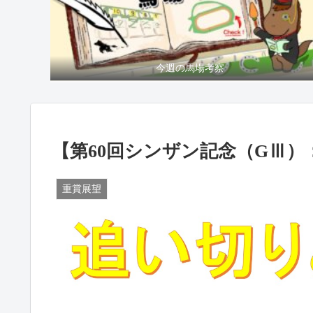
今週の馬場考察
【第60回シンザン記念（GⅢ
重賞展望