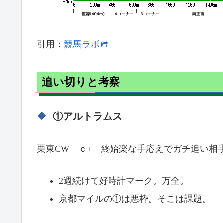
引用：
競馬ラボ
追い切りと考察
①アルトラムス
栗東CW ｃ+ 終始楽な手応えでガチ追い相
2週続けて好時計マーク。万全。
京都マイルの①は悪枠。そこは課題。