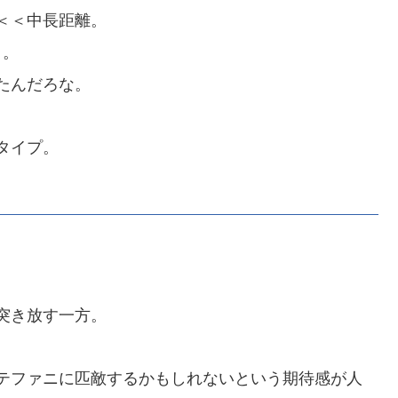
＜＜中長距離。
う。
たんだろな。
タイプ。
突き放す一方。
テファニに匹敵するかもしれないという期待感が人