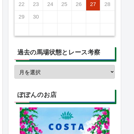
24
26
22
22
25
28
23
22
27
23
23
26
22
24
27
22
25
23
26
28
24
25
28
24
26
22
24
27
23
25
28
23
26
26
22
25
27
23
25
28
24
26
22
24
27
27
23
26
28
24
26
22
25
27
23
25
28
27
25
27
23
28
24
22
24
27
22
23
26
28
24
24
27
23
25
28
23
24
27
22
25
25
28
24
22
23
24
25
26
27
28
31
29
30
29
30
29
29
30
31
31
29
30
30
29
30
31
29
30
31
29
30
30
31
29
29
30
31
30
30
29
31
29
30
過去の馬場状態とレース考察
ぽぽんのお店