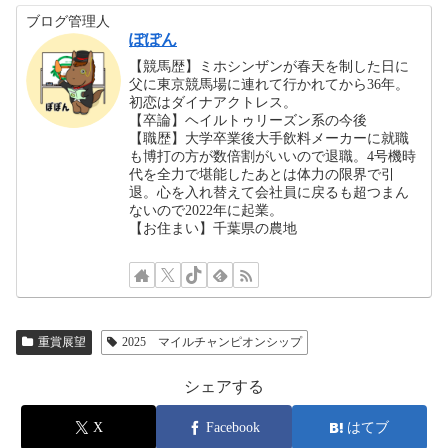
ブログ管理人
ぽぽん
【競馬歴】ミホシンザンが春天を制した日に
父に東京競馬場に連れて行かれてから36年。
初恋はダイナアクトレス。
【卒論】ヘイルトゥリーズン系の今後
【職歴】大学卒業後大手飲料メーカーに就職
も博打の方が数倍割がいいので退職。4号機時
代を全力で堪能したあとは体力の限界で引
退。心を入れ替えて会社員に戻るも超つまん
ないので2022年に起業。
【お住まい】千葉県の農地
重賞展望
2025 マイルチャンピオンシップ
シェアする
X
Facebook
はてブ