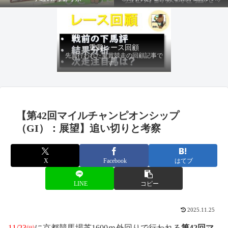
ファクターから有利にレースを運べる
馬を導き、追い切りの動きを加味して
最終評価を下します。
重賞レース回顧
先週行われた重賞競走の回顧記事で
す。
【第42回マイルチャンピオンシップ
（GI）：展望】追い切りと考察
X
Facebook
はてブ
LINE
コピー
2025.11.25
11/23㈰
に京都競馬場芝1600ｍ外回りで行われる
第42
回マ