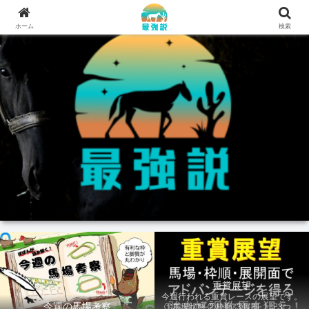
ホーム
検索
重賞展望
今週行われる重賞レースの展望です。
今週の馬場考察
①馬場状態 ②枠順 ③展開 上記3つの