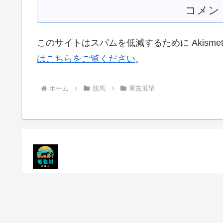
コメン
このサイトはスパムを低減するために Akisme
はこちらをご覧ください
。
ホーム
競馬
重賞展望