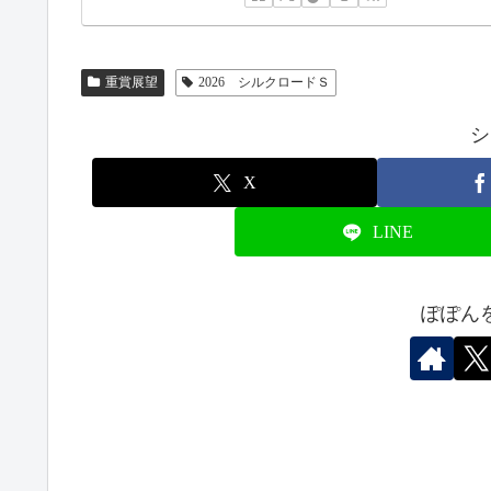
重賞展望
2026 シルクロードＳ
シ
X
LINE
ぽぽん