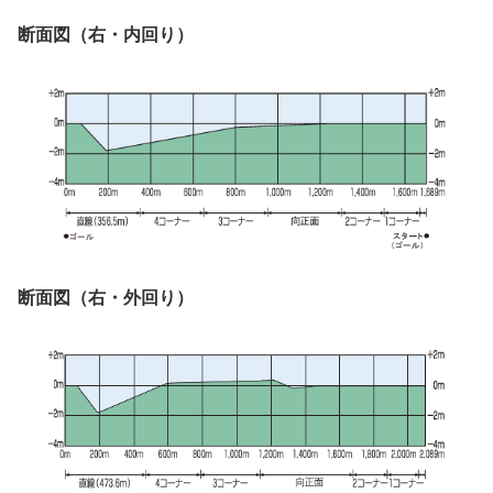
断面図（右・内回り）
断面図（右・外回り）