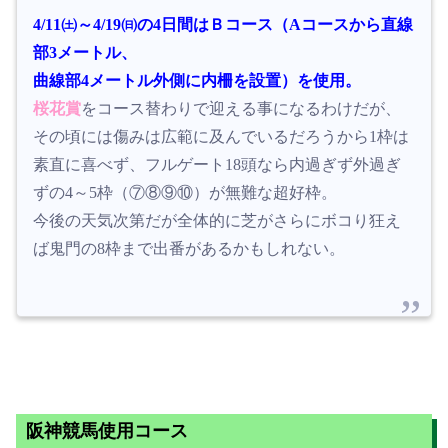
4/11㈯～4/19㈰の4日間はＢコース（Aコースから直線
部3メートル、
曲線部4メートル外側に内柵を設置）を使用。
桜花賞
をコース替わりで迎える事になるわけだが、
その頃には傷みは広範に及んでいるだろうから1枠は
素直に喜べず、フルゲート18頭なら内過ぎず外過ぎ
ずの4～5枠（⑦⑧⑨⑩）が無難な超好枠。
今後の天気次第だが全体的に芝がさらにボコり狂え
ば鬼門の8枠まで出番があるかもしれない。
阪神競馬使用コース