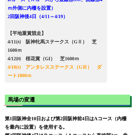
ｍ外側に内柵を設置）
2回阪神後4日（4/11～4/19
）
【平地重賞競走】
4/11㈯ 阪神牝馬ステークス（GⅡ） 芝
1600ｍ
4/12㈰ 桜花賞（GI） 芝1600ｍ
4/18㈯ アンタレスステークス（GⅢ） ダ
ート1800ｍ
馬場の変遷
第1回阪神全10日および第2回阪神前4日はAコース（内柵
を最内に設置）を使用する。