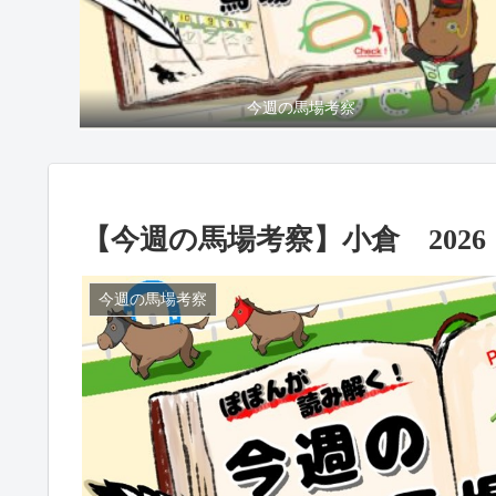
今週の馬場考察
【今週の馬場考察】小倉 2026 1
今週の馬場考察