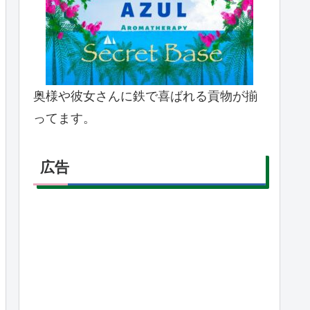
奥様や彼女さんに鉄で喜ばれる貢物が揃
ってます。
広告