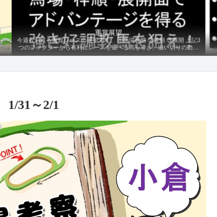
重賞展望
今週行われる重賞レースの展望です。 ①馬場状態 ②枠順 ③展開 上記3
つのファクターから有利にレースを運べる馬を導き、追い切りの動き
を加味して最終評価を下します。
/31～2/1
1
1
1
1
1
1
1
1
1
1
1
2
1
1
2
2
1
2
1
2
1
1
2
1
2
1
1
2
1
2
1
2
1
2
1
3
2
1
2
1
3
3
1
2
3
1
1
2
3
1
2
2
1
3
1
2
3
2
2
3
2
1
3
2
3
2
3
2
1
4
3
2
3
1
2
4
1
4
2
3
1
4
2
2
1
3
1
4
2
3
3
2
4
2
1
3
1
4
3
1
3
4
3
2
4
3
1
4
3
1
1
4
1
3
2
5
4
3
1
4
2
3
5
1
2
5
1
3
1
4
2
5
3
3
2
4
2
5
1
3
1
4
4
3
5
1
3
2
4
2
5
4
2
4
5
1
1
4
3
5
1
1
4
2
5
1
4
2
2
5
1
2
4
3
6
1
5
1
1
4
2
5
3
1
4
6
2
3
6
2
4
2
5
1
3
6
1
4
4
3
5
1
3
6
2
4
2
5
5
1
4
6
2
4
3
5
1
3
6
5
3
5
1
6
2
2
5
1
4
6
2
2
5
1
3
6
1
2
5
3
3
6
2
4
6
2
2
5
8
3
2
7
3
3
6
2
4
7
2
5
3
6
8
4
5
8
4
6
2
4
7
3
5
8
3
6
6
2
5
7
3
5
8
4
6
2
4
7
7
3
6
8
4
6
2
5
7
3
5
8
7
5
7
3
8
4
2
4
7
2
3
6
8
4
4
7
3
5
8
3
4
7
2
5
5
8
4
5
7
3
3
6
9
4
3
8
4
4
7
3
5
8
3
6
4
7
9
5
6
9
5
7
3
5
8
4
6
9
4
7
7
3
6
8
4
6
9
5
7
3
5
8
8
4
7
9
5
7
3
6
8
4
6
9
8
6
8
4
9
5
3
5
8
3
4
7
9
5
5
8
4
6
9
4
5
8
3
6
6
9
5
10
10
10
10
10
10
10
10
10
10
10
6
8
4
4
7
5
4
9
5
5
8
4
6
9
4
7
5
8
6
7
6
8
4
6
9
5
7
5
8
8
4
7
9
5
7
6
8
4
6
9
9
5
8
6
8
4
7
9
5
7
9
7
9
5
6
4
6
9
4
5
8
6
6
9
5
7
5
6
9
4
7
7
6
10
10
10
10
10
10
10
10
10
10
10
10
11
11
11
11
11
11
11
11
11
11
11
7
9
5
5
8
6
5
6
6
9
5
7
5
8
6
9
7
8
7
9
5
7
6
8
6
9
9
5
8
6
8
7
9
5
7
6
9
7
9
5
8
6
8
8
6
7
5
7
5
6
9
7
7
6
8
6
7
5
8
8
7
10
12
10
10
12
12
10
12
10
10
12
10
10
12
10
12
12
10
12
12
12
11
11
11
11
11
11
11
11
11
11
11
11
8
6
6
9
7
6
7
7
6
8
6
9
7
8
9
8
6
8
7
9
7
6
9
7
9
8
6
8
7
8
6
9
7
9
9
7
8
6
8
6
7
8
8
7
9
7
8
6
9
9
8
10
13
12
12
10
13
10
13
12
10
13
10
12
10
13
12
12
13
10
12
10
13
12
10
12
13
12
13
12
10
13
12
10
10
13
11
11
11
11
11
11
11
11
11
11
9
7
7
8
7
8
8
7
9
7
8
9
9
7
9
8
8
7
8
9
7
9
8
9
7
8
8
9
7
9
7
8
9
9
8
8
9
7
9
13
12
15
10
14
10
10
13
14
12
10
13
15
12
15
13
14
10
12
15
10
13
13
12
14
10
12
15
13
14
14
10
13
15
13
12
14
10
12
15
14
12
14
10
15
14
10
13
15
14
10
12
15
10
14
12
12
15
11
11
11
11
11
11
11
11
11
11
11
11
11
11
9
9
9
9
9
9
9
9
9
9
9
9
12
14
10
10
13
16
10
15
14
10
12
15
10
13
14
16
12
13
16
12
14
10
12
15
13
16
14
14
10
13
15
13
16
12
14
10
12
15
15
14
16
12
14
10
13
15
13
16
15
13
15
16
12
10
12
15
10
14
16
12
12
15
13
16
12
15
10
13
13
16
12
11
11
11
11
11
11
11
11
11
11
11
11
11
13
15
14
17
12
16
12
12
15
13
16
14
12
15
17
13
14
17
13
15
13
16
12
14
17
12
15
15
14
16
12
14
17
13
15
13
16
16
12
15
17
13
15
14
16
12
14
17
16
14
16
12
17
13
13
16
12
15
17
13
13
16
12
14
17
12
13
16
14
14
17
13
11
11
11
11
11
11
11
11
11
11
11
11
14
16
12
12
15
18
13
12
17
13
13
16
12
14
17
12
15
13
16
18
14
15
18
14
16
12
14
17
13
15
18
13
16
16
12
15
17
13
15
18
14
16
12
14
17
17
13
16
18
14
16
12
15
17
13
15
18
17
15
17
13
18
14
12
14
17
12
13
16
18
14
14
17
13
15
18
13
14
17
12
15
15
18
14
15
17
13
13
16
19
14
13
18
14
14
17
13
15
18
13
16
14
17
19
15
16
19
15
17
13
15
18
14
16
19
14
17
17
13
16
18
14
16
19
15
17
13
15
18
18
14
17
19
15
17
13
16
18
14
16
19
18
16
18
14
19
15
13
15
18
13
14
17
19
15
15
18
14
16
19
14
15
18
13
16
16
19
15
16
18
14
14
17
20
15
14
19
15
15
18
14
16
19
14
17
15
18
20
16
17
20
16
18
14
16
19
15
17
20
15
18
18
14
17
19
15
17
20
16
18
14
16
19
19
15
18
20
16
18
14
17
19
15
17
20
19
17
19
15
20
16
14
16
19
14
15
18
20
16
16
19
15
17
20
15
16
19
14
17
17
20
16