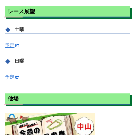
レース展望
土曜
予定
日曜
予定
他場