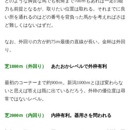
どのような脚質な馬でも初角まで700ｍもあれば一定の能
力も前提となるが、取りたい位置は取れる。それまでに良
い所を通れるのはどの番号を背負った馬かを考えればさほ
ど難しくはないはずだ。
なお、外回りの方が約75ｍ最後の直線が長い。金杯は外回
り。
芝1800ｍ（外回り）
あたおかレベルで
外枠有利
最初のコーナーまで約900ｍ。新潟1000ｍとほぼ変わらな
いと思えば答えは既に出ているだろう。外枠の優位度は尋
常ではないレベル。
芝2000ｍ（内回り）
内枠有利。器用さを問われる