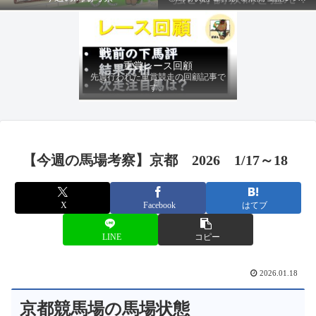
ファクターから有利にレースを運べる
馬を導き、追い切りの動きを加味して
最終評価を下します。
重賞レース回顧
先週行われた重賞競走の回顧記事で
す。
【今週の馬場考察】京都 2026 1/17～18
X
Facebook
はてブ
LINE
コピー
2026.01.18
京都競馬場の馬場状態