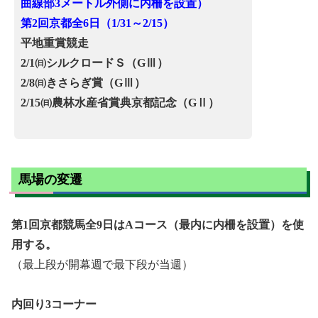
曲線部3メートル外側に内柵を設置）
第2回京都全6日（1/31～2/15）
平地重賞競走
2/1㈰
シルクロードＳ（GⅢ）
2/8㈰きさらぎ賞（GⅢ）
2/15㈰農林水産省賞典京都記念（GⅡ）
馬場の変遷
第1回京都競馬全9日はAコース（最内に内柵を設置）を使
用する。
（最上段が開幕週で最下段が当週）
内回り3コーナー