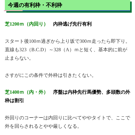
今週の有利枠・不利枠
芝1200ｍ（内回り）
内枠逃げ先行有利
スタート後100ｍ過ぎから上り坂で300ｍ走ったら即下り。
直線も323（B.C.D）～328（A）ｍと短く、基本的に前が
止まらない。
さすがにこの条件で外枠は引きたくない。
芝1400ｍ（内・外）
序盤は内枠先行馬優勢、多頭数の
外
枠は割引
外回りのコーナーは内回りに比べてややタイトで、ここで
外を回らされるとやや厳しくなる。