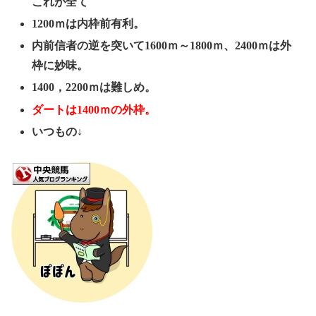
これが全て
1200ｍは内枠前有利。
内前信者の逆を突いて1600ｍ～1800ｍ、2400ｍは外
枠に妙味。
1400，2200ｍは難しめ。
ダートは1400ｍの外枠。
いつもの↓