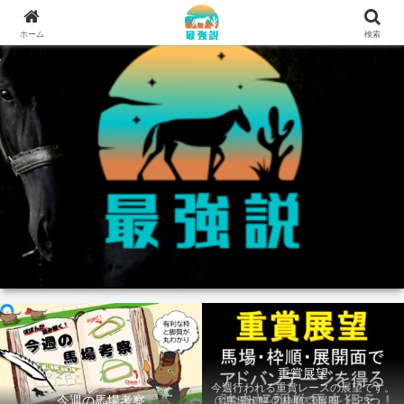
ホーム
検索
重賞展望
今週行われる重賞レースの展望です。
今週の馬場考察
①馬場状態 ②枠順 ③展開 上記3つの