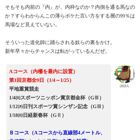
そもそも内前の『内』が、内枠なのか？内側を通る馬なの
か？すらわからんこの薄らボケた言い方をする層の99％は
馬場など見えていない。
そういった道化師に踊らされる奴らの裏をかけ。
新年早々からチャンスは転がっているんだぜ。
Aコース（内柵を最内に設置）
第1回京都全9日（1/4～1/25）
ぽぽん
平地重賞競走
1/4㈰スポーツニッポン賞京都金杯（GⅢ）
1/12㈪日刊スポーツ賞シンザン記念（GⅢ）
1/18㈰日経新春杯（GⅡ）
Ｂコース（Aコースから直線部4メートル、