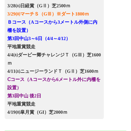
3/28㈯日経賞（GⅡ）芝2500ｍ
3/29㈰マーチＳ（GⅢ）※ダート1800ｍ
Ｂコース（Aコースから3メートル外側に内
柵を設置）
第3回中山3～6日（4/4～4/12）
平地重賞競走
4/4㈯ダービー卿チャレンジＴ（GⅢ）芝1600
ｍ
4/11㈯ニュージーランドＴ（GⅡ）芝1600ｍ
Ⅽコース（Aコースから6メートル外に内柵を
設置）
第3回中山 後2日
平地重賞競走
4/19㈰皐月賞（GI）芝2000ｍ