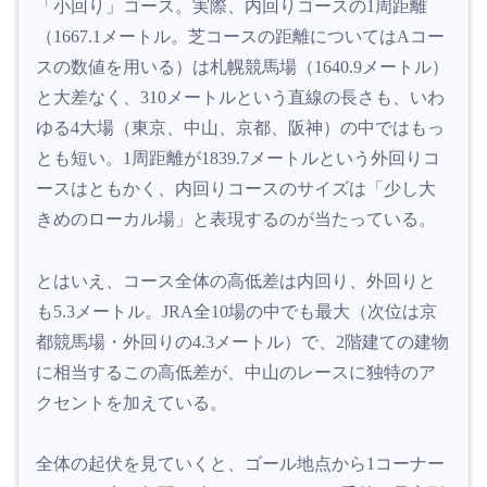
「小回り」コース。実際、内回りコースの1周距離
（1667.1メートル。芝コースの距離についてはAコー
スの数値を用いる）は札幌競馬場（1640.9メートル）
と大差なく、310メートルという直線の長さも、いわ
ゆる4大場（東京、中山、京都、阪神）の中ではもっ
とも短い。1周距離が1839.7メートルという外回りコ
ースはともかく、内回りコースのサイズは「少し大
きめのローカル場」と表現するのが当たっている。
とはいえ、コース全体の高低差は内回り、外回りと
も5.3メートル。JRA全10場の中でも最大（次位は京
都競馬場・外回りの4.3メートル）で、2階建ての建物
に相当するこの高低差が、中山のレースに独特のア
クセントを加えている。
全体の起伏を見ていくと、ゴール地点から1コーナー