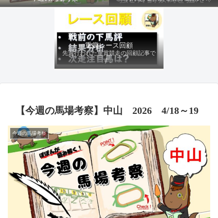
ファクターから有利にレースを運べる
馬を導き、追い切りの動きを加味して
最終評価を下します。
重賞レース回顧
先週行われた重賞競走の回顧記事で
す。
【今週の馬場考察】中山 2026 4/18～19
今週の馬場考察