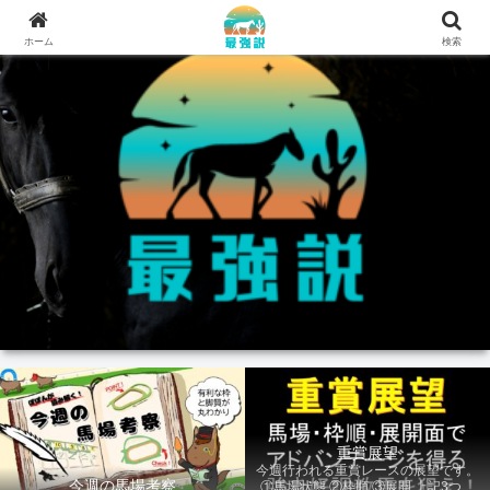
ホーム
検索
重賞展望
今週行われる重賞レースの展望です。
今週の馬場考察
①馬場状態 ②枠順 ③展開 上記3つの