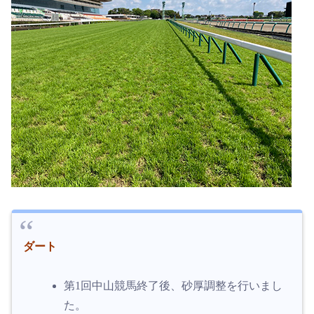
ダート
第1回中山競馬終了後、砂厚調整を行いまし
た。