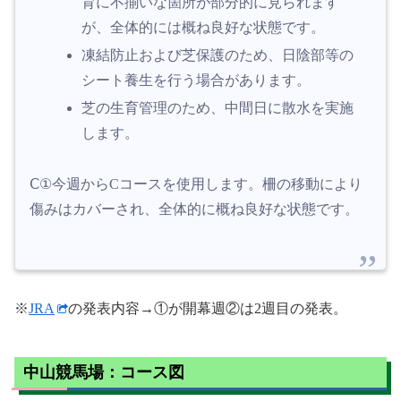
育に不揃いな箇所が部分的に見られます
が、全体的には概ね良好な状態です。
凍結防止および芝保護のため、日陰部等の
シート養生を行う場合があります。
芝の生育管理のため、中間日に散水を実施
します。
Ⅽ①今週からCコースを使用します。柵の移動により
傷みはカバーされ、全体的に概ね良好な状態です。
※
JRA
の発表内容→①が開幕週②は2週目の発表。
中山競馬場：コース図